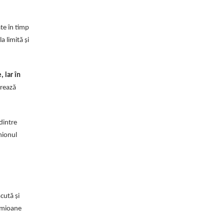
te în timp
a limită și
 iar în
erează
dintre
mionul
cută și
camioane