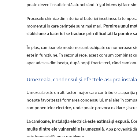
Lampi de ceata
poate deveni insuficientă atunci când frigul intens își face si
Lampi Gabarit LED
Procesele chimice din interiorul bateriei încetinesc la temper
Lampi gabarit auto si remorci
momentul în care cerințele sunt mai mari.
Pornirea unui mot
Lampi gabarit cu brat auto si
slăbiciune a bateriei se traduce prin dificultăți la pornire s
remorci
Lampi interior, Plafoniere
În plus, camioanele moderne sunt echipate cu numeroase siste
Lampi LED auto dedicate
este în funcțiune. În sezonul rece, acest consum combinat cu 
Lampi numar Inmatriculare
apar adesea dimineața, după nopți foarte reci, când camionu
Lampi Stop, Semnalizare & Triple
Umezeala, condensul și efectele asupra instalaț
Lampi Fata cu Bec & Semnalizare
Lampi Fata LED & Semnalizare
Umezeala este un alt factor major care contribuie la apariția 
Lampi Spate cu Bec & Triple
noapte favorizează formarea condensului, mai ales în compart
Lampi Spate LED & Triple
componentelor electrice, unde poate provoca oxidare și scurt
Seturi Lampi Spate Triple
La camioane, instalația electrică este extinsă și expusă. Co
Lumini de Zi, DRL
multe dintre ele vulnerabile la umezeală.
Apa provenită din
Proiectoare de lucru si marsarier