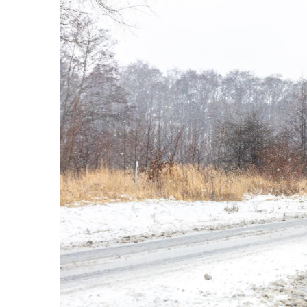
TGL
TGS
TGX
Mercedes Actros
Mercedes Actros MP2
Mercedes Actros MP3
Mercedes Actros MP4, MP5
Mercedes Actros MP6
Mercedes Arocs
RENAULT
Magnum
Premium
T Line
Scania
Scania R S G P Next Generation
Scania RPG