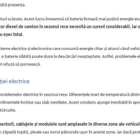
mțită prezența.
aturi scăzute. Acest lucru înseamnă că bateria livrează mai puțină energie exa
or diesel de camion în sezonul rece necesită un curent considerabil, iar o
au eșec total.
me electrice și electronice care consumă energie chiar și atunci când vehic
o baterie slăbită poate duce la descărcări neașteptate. Astfel, problemele el
l refuză să pornească.
iei electrice
problemelor electrice în sezonul rece. Diferențele mari de temperatură dintre
imentele închise sau slab ventilate. Acest condens ajunge inevitabil în ap
circuite.
nectorii, cablajele și modulele sunt amplasate în diverse zone ale vehicul
 zăpadă topită, ploaie sau noroi pătrunde ușor în aceste zone, iar dacă pro