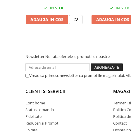
pini
IN STOC
IN STOC
Prize si stechere remorca, 7/13 pini
ADAUGA IN COS
ADAUGA IN COS
Prize, stechere si adaptoare
remorca N/S, 7/15 Pini
Relee auto
Sigurante Auto
Socluri pentru becuri auto
Newsletter
Nu rata ofertele si promotiile noastre
Suporturi si socluri sigurante auto
Sprayuri, intretinere si cosmetica
auto
Vreau sa primesc newsletter cu promotiile magazinului. Af
Aditivi auto
CLIENTI SI SERVICII
MAGAZI
Cosmetica interior si exterior auto
Degripante, lubrifianti, creme si
Cont home
Termeni si
adezivi
Status comanda
Politica C
Vopsea spray si antifoane
Fidelitate
Politica d
Reduceri si Promotii
Contact
Accesorii si Echipamente Auto
Livrare
Despre no