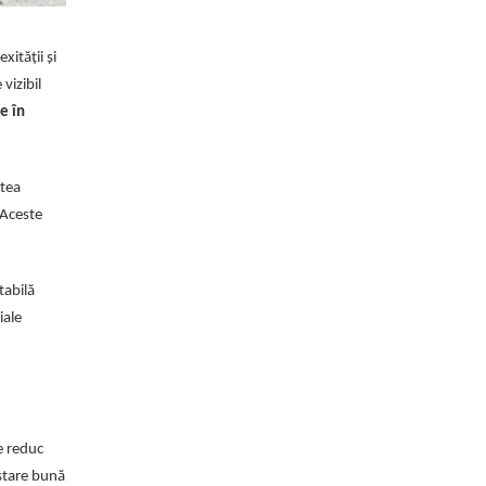
ității și
vizibil
e în
atea
. Aceste
tabilă
iale
e reduc
 stare bună