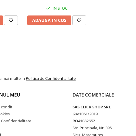
IN STOC
ADAUGA IN COS
la mai multe in
Politica de Confidentialitate
NUL MEU
DATE COMERCIALE
 conditii
SAS CLICK SHOP SRL
ookies
J24/1061/2019
e Confidentialitate
RO41082652
Str. Principala, Nr. 395
i
Sieu, Maramures