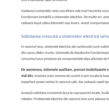
este impecabilă, apar probleme.
Proiectoare suplimentare, Camion,
Off Road
Oxidarea contactelor este una dintre cele mai frecvente cons
Proiectoare Full LED
funcționare instabilă a sistemelor electrice. De multe ori, a
Proiectoare Halogen plus LED
cedează după câțiva kilometri sau invers. Acest comportamen
Dispozitive Avertizare
Accesorii Goarne Pneumatice
Solicitarea crescută a sistemelor electrice iarn
Autocolante reflectorizante si
În sezonul rece, sistemele electrice ale camionului sunt solici
fluorescente
din cauza zilelor scurte, sistemele de dezaburire funcționează f
Avertizare sonora
consumuri pun presiune pe componentele deja afectate de f
Claxoane Auto si Semnale Electrice
de Avertizare
De asemenea, sistemele auxiliare, precum încălzitoarele s
Goarne si trompete cu aer
mai des.
Acestea cresc cererea de curent și pot scoate la ivea
Benzi si placi reflectorizante
imperfect poate rezista în sezonul cald, dar cedează rapid iar
Girofaruri auto si camion
Această solicitare constantă duce la suprasarcini locale, încă
Goarne / Trompete Pneumatice
releelor. Problemele electrice din sezonul rece sunt adesea re
Kituri Instalare Goarne
Pneumatice