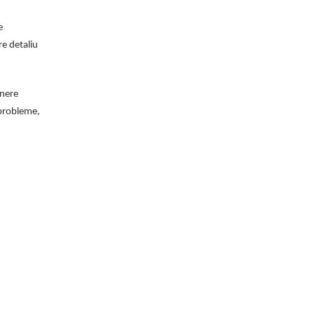
e
e detaliu
inere
 probleme,