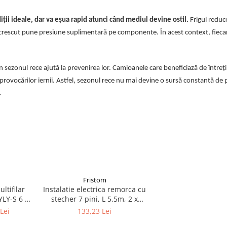
diții ideale, dar va eșua rapid atunci când mediul devine ostil.
Frigul reduc
crescut pune presiune suplimentară pe componente. În acest context, fiecar
n sezonul rece ajută la prevenirea lor. Camioanele care beneficiază de întreț
ța provocărilor iernii. Astfel, sezonul rece nu mai devine o sursă constantă de
.
Fristom
ltifilar
Instalatie electrica remorca cu
 YLY-S 6 x
stecher 7 pini, L 5.5m, 2 x
mufa 5 pini baioneta, 2 x 4m
Lei
133,23 Lei
cablu gabarite