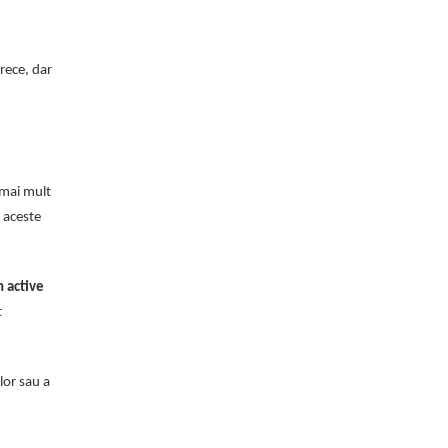
rece, dar
 mai mult
e aceste
 active
t
lor sau a