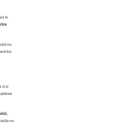
ct în
rice
ulul nu
ectrice
 zi și
ropierea
ului,
tecția nu