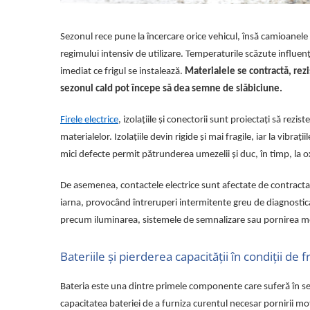
Volvo
Volvo Aero
Sezonul rece pune la încercare orice vehicul, însă camioanele
Volvo FH 2 Euro 4
regimului intensiv de utilizare. Temperaturile scăzute influe
Volvo FH 3 Euro 5
imediat ce frigul se instalează.
Materialele se contractă, rez
Volvo FH 4 Euro 6
sezonul cald pot începe să dea semne de slăbiciune.
Volvo Model FM
Lumini, Becuri, Proiectoare
Firele electrice
, izolațiile și conectorii sunt proiectați să rez
Accesorii iluminare LED camioane
materialelor. Izolațiile devin rigide și mai fragile, iar la vibr
Bare LED (LED Bar) off-road, auto
mici defecte permit pătrunderea umezelii și duc, în timp, la o
si camion
De asemenea, contactele electrice sunt afectate de contracta
Becuri auto
iarna, provocând întreruperi intermitente greu de diagnostic
Becuri Halogen Auto
precum iluminarea, sistemele de semnalizare sau pornirea m
Becuri Led Auto
Becuri Xenon Auto
Bateriile și pierderea capacității în condiții de f
Seturi de Becuri Auto
Faruri Camioane, Utilaje &
Bateria este una dintre primele componente care suferă în sezo
Tractoare
capacitatea bateriei de a furniza curentul necesar pornirii mot