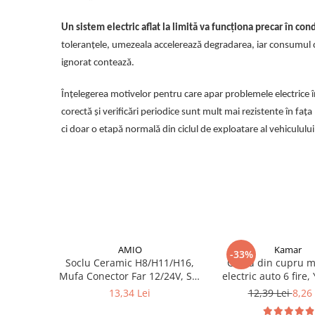
Electrice auto, camioane si remorci
Borne si Conectori Baterie Auto
Un sistem electric aflat la limită va funcționa precar în con
toleranțele, umezeala accelerează degradarea, iar consumul 
Cabluri Auto Spiralate
ignorat contează.
Cabluri Multifilare Auto
Comutatoare si intrerupatoare
Înțelegerea motivelor pentru care apar problemele electrice î
auto
corectă și verificări periodice sunt mult mai rezistente în fa
Conectori Cabluri si Izolatie Auto
ci doar o etapă normală din ciclul de exploatare al vehiculului
Instalatii Electrice pentru Remorci
Instalatii Electrice Proiectoare
Invertoare de tensiune
Prize bricheta & USB
Prize, stechere si mufe auto
AMIO
Kamar
-33%
Conectori instalatii electrice auto,
Soclu Ceramic H8/H11/H16,
Cablu din cupru mu
camion si remorca
Mufa Conector Far 12/24V, Set
electric auto 6 fire,
2 Bucati
0.5
13,34 Lei
12,39 Lei
8,26 
Mufe si conectori auto etansi
Prize si conectori alimentare 2/3