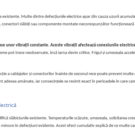
 existente. Multe dintre defecțiunile electrice apar din cauza uzurii acumula
ăpate, conectori slăbiți sau componente montate necorespunzător funcționează l
se unor vibrații constante. Aceste vibrații afectează conexiunile electrice,
me pot trece neobservate, însă iarna devin critice. Frigul și umezeala accel
ecție a cablajelor și conectorilor înainte de sezonul rece poate preveni multe 
unt adesea amânate, iar consecințele se resimt exact în perioadele în care ca
lectrică
fică slăbiciunile existente. Temperaturile scăzute, umezeala, solicitarea cres
minore în defecțiuni evidente. Acest efect cumulativ explică de ce multe 