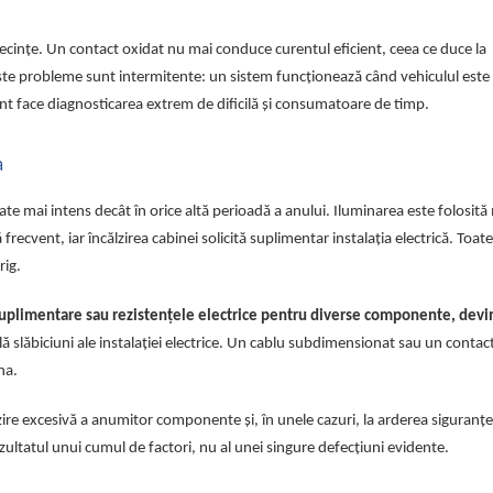
ecințe. Un contact oxidat nu mai conduce curentul eficient, ceea ce duce la
ceste probleme sunt intermitente: un sistem funcționează când vehiculul este 
t face diagnosticarea extrem de dificilă și consumatoare de timp.
a
tate mai intens decât în orice altă perioadă a anului. Iluminarea este folosită
recvent, iar încălzirea cabinei solicită suplimentar instalația electrică. Toat
rig.
uplimentare sau rezistențele electrice pentru diverse componente, devin
lă slăbiciuni ale instalației electrice. Un cablu subdimensionat sau un contac
na.
lzire excesivă a anumitor componente și, în unele cazuri, la arderea siguranțe
zultatul unui cumul de factori, nu al unei singure defecțiuni evidente.