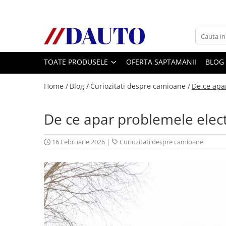
Toate Produsele
Bullbare, Suporti lumini camioane
TOATE PRODUSELE
OFERTA SAPTAMANII
BLOG
Accesorii inox
DAF
Home /
Blog /
Curiozitati despre camioane /
De ce apa
CF Euro 6
DAF CF 85
De ce apar problemele elect
DAF XF 105
Daf XF 95
16 Februarie 2026
|
Curiozitati despre camioane
DAF XF Euro 6
Daf XG
Ford
Iveco
MAN
TGA