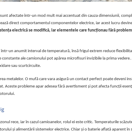
 sunt afectate într-un mod mult mai accentuat din cauza dimensiunii, complex
nțează direct comportamentul componentelor electrice, iar acest lucru devine 
istența electrică se modifică, iar elementele care funcționau fără problem
iste într-un anumit interval de temperatură, însă frigul extrem reduce flexibilit
ațiile constante ale camionului pot apărea microfisuri invizibile la prima vedere
xidare sau scurtcircuite.
rea metalelor. O mufă care vara asigură un contact perfect poate deveni ins
at. Aceste probleme apar adesea fără avertisment și pot afecta funcții esenț
otorului.
rig
nul rece, iar în cazul camioanelor, rolul ei este critic. Temperaturile scăzut
orului și alimentării sistemelor electrice. Chiar și o baterie aflată aparent în