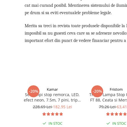
Proiectoare suplimentare, Camion,
cat mai curand posibil. Mentinerea sistemului de ilumin
Off Road
pe drum si sa eviti eventualele probleme legale.
Proiectoare Full LED
Merita sa treci in revista toate produsele disponibile la
Proiectoare Halogen plus LED
imposibil sa nu gasesti ceva care sa se adreseze nevoilor 
Dispozitive Avertizare
important efort din punct de vedere financiar pentru a l
Accesorii Goarne Pneumatice
Autocolante reflectorizante si
fluorescente
Avertizare sonora
Claxoane Auto si Semnale Electrice
de Avertizare
Goarne si trompete cu aer
Kamar
Fristom
-20%
-20%
Benzi si placi reflectorizante
Set lampi stop remorca, LED,
Tripla, Lampa Stop
efect neon, 7.5m, 7 pini, tripla
FT 88, Ceata si Mer
Girofaruri auto si camion
L2412
conexiune ca
228,69 Lei
182,95 Lei
79,26 Lei
63,41
Goarne / Trompete Pneumatice
Kituri Instalare Goarne
IN STOC
IN STOC
Pneumatice