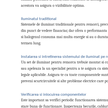
Lampi de ceata
acestora va asigura o vizibilitate optima.
Lampi Gabarit LED
Lampi gabarit auto si remorci
Iluminatul traditional
Lampi gabarit cu brat auto si
Sistemele de iluminat traditionale pentru remorci, prec
remorci
din punct de vedere financiar, dar ofera o performanta
Lampi interior, Plafoniere
si halogenul consuma mai multa energie si au o durata d
Lampi LED auto dedicate
termen lung.
Lampi numar Inmatriculare
Instalarea si intretinerea sistemului de iluminat pe
Lampi Stop, Semnalizare & Triple
Un set de iluminat pentru remorca trebuie montat si co
Lampi Fata cu Bec & Semnalizare
sau apeleaza la un specialist pentru a te asigura ca sis
Lampi Fata LED & Semnalizare
legale aplicabile. Asigura-te ca toate componentele sunt 
Lampi Spate cu Bec & Triple
preveni scurtcircuitele si alte probleme electrice care 
Lampi Spate LED & Triple
Seturi Lampi Spate Triple
Verificarea si inlocuirea componentelor
Lumini de Zi, DRL
Este important sa verifici periodic functionarea sistem
Proiectoare de lucru si marsarier
stare buna de functionare. Inspecteaza becurile, cablur