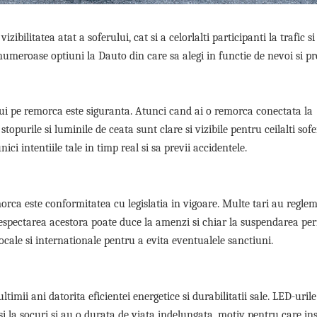
ibilitatea atat a soferului, cat si a celorlalti participanti la trafic s
umeroase optiuni la Dauto din care sa alegi in functie de nevoi si pr
ui pe remorca este siguranta. Atunci cand ai o remorca conectata la
stopurile si luminile de ceata sunt clare si vizibile pentru ceilalti sofe
ci intentiile tale in timp real si sa previi accidentele.
orca este conformitatea cu legislatia in vigoare. Multe tari au regle
erespectarea acestora poate duce la amenzi si chiar la suspendarea pe
ocale si internationale pentru a evita eventualele sanctiuni.
imii ani datorita eficientei energetice si durabilitatii sale. LED-urile
 si la socuri si au o durata de viata indelungata, motiv pentru care in