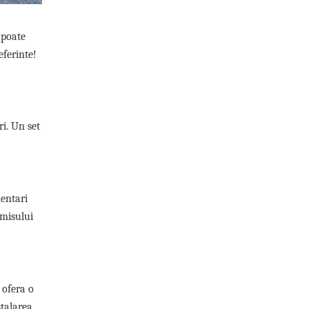
i poate
eferinte!
ri. Un set
mentari
rmisului
 ofera o
stalarea