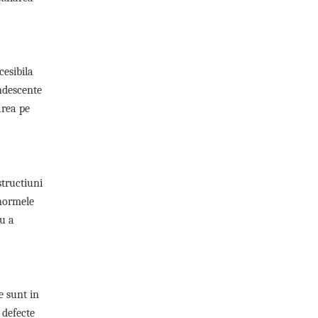
cesibila
ndescente
area pe
structiuni
 normele
ru a
e sunt in
 defecte