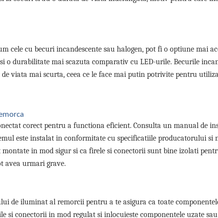
um cele cu becuri incandescente sau halogen, pot fi o optiune mai ac
 si o durabilitate mai scazuta comparativ cu LED-urile. Becurile inca
e viata mai scurta, ceea ce le face mai putin potrivite pentru utiliz
 remorca
nectat corect pentru a functiona eficient. Consulta un manual de in
temul este instalat in conformitate cu specificatiile producatorului si
montate in mod sigur si ca firele si conectorii sunt bine izolati pent
pot avea urmari grave.
ului de iluminat al remorcii pentru a te asigura ca toate componentel
ile si conectorii in mod regulat si inlocuieste componentele uzate sau