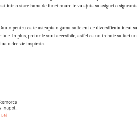
at intr-o stare buna de functionare te va ajuta sa asiguri o siguran
 Dauto pentru ca te asteapta o gama suficient de diversificata incat sa
tale. In plus, preturile sunt accesibile, astfel ca nu trebuie sa faci un
ua o decizie inspirata.
 Remorca
s Inapoi,
blu
 Lei