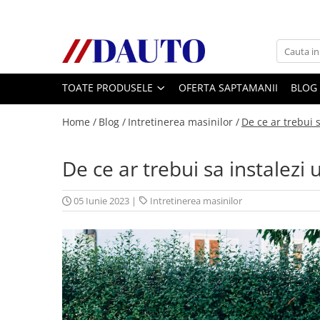
Toate Produsele
Bullbare, Suporti lumini camioane
TOATE PRODUSELE
OFERTA SAPTAMANII
BLOG
Accesorii inox
DAF
Home /
Blog /
Intretinerea masinilor /
De ce ar trebui 
CF Euro 6
DAF CF 85
De ce ar trebui sa instalezi
DAF XF 105
Daf XF 95
05 Iunie 2023
|
Intretinerea masinilor
DAF XF Euro 6
Daf XG
Ford
Iveco
MAN
TGA