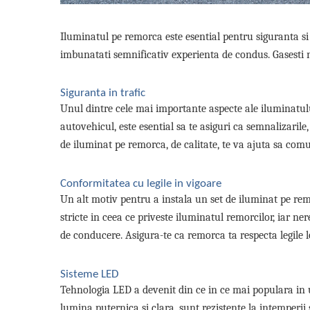
Volvo
Volvo Aero
Iluminatul pe remorca este esential pentru siguranta si viz
Volvo FH 2 Euro 4
imbunatati semnificativ experienta de condus. Gasesti n
Volvo FH 3 Euro 5
Volvo FH 4 Euro 6
Siguranta in trafic
Volvo Model FM
Unul dintre cele mai importante aspecte ale iluminatul
Lumini, Becuri, Proiectoare
autovehicul, este esential sa te asiguri ca semnalizarile, 
Accesorii iluminare LED camioane
de iluminat pe remorca, de calitate, te va ajuta sa comuni
Bare LED (LED Bar) off-road, auto
si camion
Conformitatea cu legile in vigoare
Becuri auto
Un alt motiv pentru a instala un set de iluminat pe rem
Becuri Halogen Auto
stricte in ceea ce priveste iluminatul remorcilor, iar n
Becuri Led Auto
de conducere. Asigura-te ca remorca ta respecta legile l
Becuri Xenon Auto
Seturi de Becuri Auto
Sisteme LED
Faruri Camioane, Utilaje &
Tehnologia LED a devenit din ce in ce mai populara in ult
Tractoare
lumina puternica si clara, sunt rezistente la intemperii