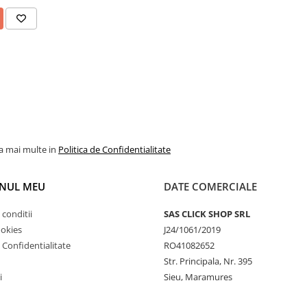
la mai multe in
Politica de Confidentialitate
NUL MEU
DATE COMERCIALE
 conditii
SAS CLICK SHOP SRL
ookies
J24/1061/2019
e Confidentialitate
RO41082652
Str. Principala, Nr. 395
i
Sieu, Maramures