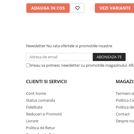
Rampe luminoase girofar
ADAUGA IN COS
VEZI VARIANTE
Rezistoare CANBUS LED
Stroboscoape Auto
Suporturi pentru girofare auto si
camion
Newsletter
Nu rata ofertele si promotiile noastre
Veste Reflectorizante de Avertizare
Elemente Caroserie
Vreau sa primesc newsletter cu promotiile magazinului. Af
Capace inox si jante
Capace piulite
CLIENTI SI SERVICII
MAGAZI
Deflectoare geam
Cont home
Termeni si
Oglinzi auto
Status comanda
Politica C
Parasolare Camion – Cabina si
Fidelitate
Politica d
Accesorii
Reduceri si Promotii
Contact
Protectii si pasaje roti
Livrare
Despre no
Politica de Retur
Reclame Luminoase