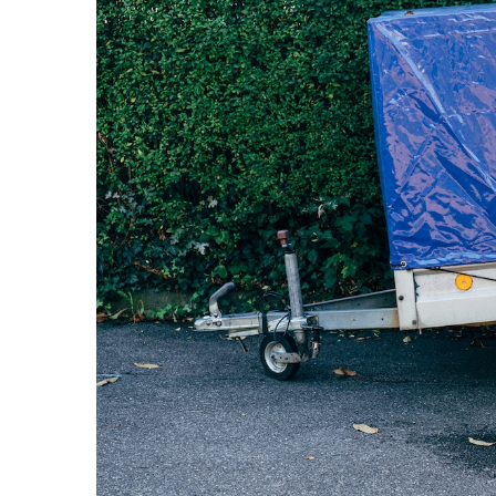
TGL
TGS
TGX
Mercedes Actros
Mercedes Actros MP2
Mercedes Actros MP3
Mercedes Actros MP4, MP5
Mercedes Actros MP6
Mercedes Arocs
RENAULT
Magnum
Premium
T Line
Scania
Scania R S G P Next Generation
Scania RPG