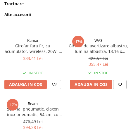
Amestecatoare electrice, mixere
Tractoare
Aparate sudura
Alte accesorii
Flexuri si polizoare
Generatoare electrice
Masini gaurit si insurubat
Kamar
WAS
-17%
Masini gaurit, filetat cu
Girofar fara fir, cu
Girofar de avertizare albastru,
acumulator, wireless, 20W, 8
lumina albastra, 13.16 x
acumulator
moduri, Portocaliu
8.36cm, magnetic cu cablu
333,41 Lei
426,57 Lei
Motofierastraie, fierastraie si
355,47 Lei
debitoare metal
IN STOC
IN STOC
Pistoale aer cald si de lipit
ADAUGA IN COS
ADAUGA IN COS
Pistoale de vopsit electrice
Proiectoare si lampi de lucru
Redresoare
Beam
-17%
Semnal pneumatic, claxon
Rindele electrice
inox pneumatic, 54 cm, cu
capac
Rotopercutoare si demolatoare
476,49 Lei
394,38 Lei
Scule multifunctionale si masini de