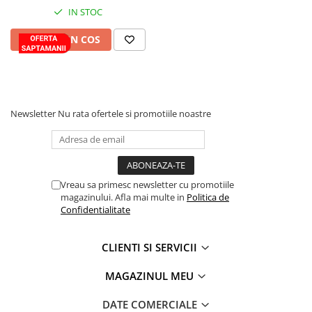
frezat
IN STOC
Slefuitoare
ADAUGA IN COS
Taietoare de beton
Accesorii scule electrice
Accesorii aparate de sudura
Newsletter
Nu rata ofertele si promotiile noastre
Accesorii pistoale de lipit
Accesorii polizare, slefuire,
rindeluire si polishat
Burghie beton si seturi burghie
Vreau sa primesc newsletter cu promotiile
Burghie si seturi burghie pentru
magazinului. Afla mai multe in
Politica de
lemn
Confidentialitate
Burghie si seturi burghie pentru
metal
CLIENTI SI SERVICII
Burghie si seturi pentru ceramica
MAGAZINUL MEU
si sticla
Carote si freze
DATE COMERCIALE