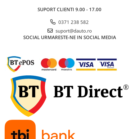
Dalti si spituri
SUPORT CLIENTI
9.00 - 17.00
Discuri abrazive
0371 238 582
Discuri cu vidia
suport@dauto.ro
Discuri diamantate
SOCIAL
URMARESTE-NE IN SOCIAL MEDIA
Lame pendulare si panze
fierastraie
Perii sarma
Seturi si accesorii pentru gaurit,
insurubat si amestecat
Scule si unelte
Aparate si unelte de masura
Bomfaiere si fierastraie
Capsatoare
Chei si truse chei
Ciocane, dalti si rangi