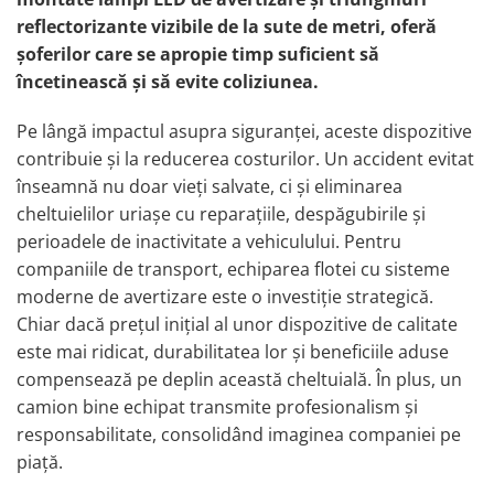
Ancorare Marfa
reflectorizante vizibile de la sute de metri, oferă
Accesorii Diverse
șoferilor care se apropie timp suficient să
Accesorii iarna auto
încetinească și să evite coliziunea.
Lanturi si sisteme antiderapante
Pe lângă impactul asupra siguranței, aceste dispozitive
auto
contribuie și la reducerea costurilor. Un accident evitat
Lopeti zapada auto
înseamnă nu doar vieți salvate, ci și eliminarea
Perii si raclete auto pentru iarna
cheltuielilor uriașe cu reparațiile, despăgubirile și
Accesorii Pneumatice – Furtune,
Mufe, Electrovalve
perioadele de inactivitate a vehiculului. Pentru
companiile de transport, echiparea flotei cu sisteme
Electrovalve si Supape Pneumatice
moderne de avertizare este o investiție strategică.
Furtune Pneumatice pentru Aer
Chiar dacă prețul inițial al unor dispozitive de calitate
Comprimat
este mai ridicat, durabilitatea lor și beneficiile aduse
Furtune si Pistoale pentru Umflat
Roti
compensează pe deplin această cheltuială. În plus, un
Mufe de Cuplare Aer
camion bine echipat transmite profesionalism și
Pistoale de Suflat Aer
responsabilitate, consolidând imaginea companiei pe
Racorduri si Cuplaje Rapide
piață.
Pneumatice