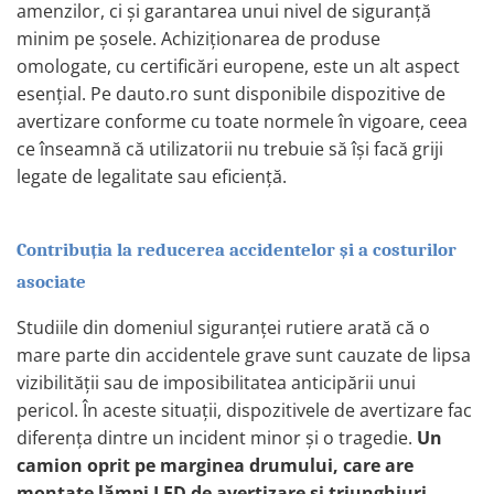
amenzilor, ci și garantarea unui nivel de siguranță
pini
minim pe șosele. Achiziționarea de produse
Prize si stechere remorca, 7/13 pini
omologate, cu certificări europene, este un alt aspect
Prize, stechere si adaptoare
esențial. Pe dauto.ro sunt disponibile dispozitive de
remorca N/S, 7/15 Pini
avertizare conforme cu toate normele în vigoare, ceea
Relee auto
ce înseamnă că utilizatorii nu trebuie să își facă griji
Sigurante Auto
legate de legalitate sau eficiență.
Socluri pentru becuri auto
Suporturi si socluri sigurante auto
Contribuția la reducerea accidentelor și a costurilor
Sprayuri, intretinere si cosmetica
asociate
auto
Aditivi auto
Studiile din domeniul siguranței rutiere arată că o
Cosmetica interior si exterior auto
mare parte din accidentele grave sunt cauzate de lipsa
Degripante, lubrifianti, creme si
vizibilității sau de imposibilitatea anticipării unui
adezivi
pericol. În aceste situații, dispozitivele de avertizare fac
diferența dintre un incident minor și o tragedie.
Un
Vopsea spray si antifoane
camion oprit pe marginea drumului, care are
Accesorii si Echipamente Auto
montate lămpi LED de avertizare și triunghiuri