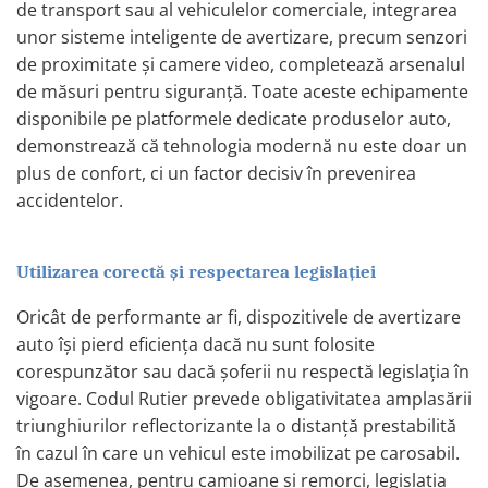
de transport sau al vehiculelor comerciale, integrarea
Rampe luminoase girofar
unor sisteme inteligente de avertizare, precum senzori
Rezistoare CANBUS LED
de proximitate și camere video, completează arsenalul
de măsuri pentru siguranță. Toate aceste echipamente
Stroboscoape Auto
disponibile pe platformele dedicate produselor auto,
Suporturi pentru girofare auto si
demonstrează că tehnologia modernă nu este doar un
camion
plus de confort, ci un factor decisiv în prevenirea
Veste Reflectorizante de Avertizare
accidentelor.
Elemente Caroserie
Capace inox si jante
Utilizarea corectă și respectarea legislației
Capace piulite
Deflectoare geam
Oricât de performante ar fi, dispozitivele de avertizare
auto își pierd eficiența dacă nu sunt folosite
Oglinzi auto
corespunzător sau dacă șoferii nu respectă legislația în
Parasolare Camion – Cabina si
vigoare. Codul Rutier prevede obligativitatea amplasării
Accesorii
triunghiurilor reflectorizante la o distanță prestabilită
Protectii si pasaje roti
în cazul în care un vehicul este imobilizat pe carosabil.
Reclame Luminoase
De asemenea, pentru camioane și remorci, legislația