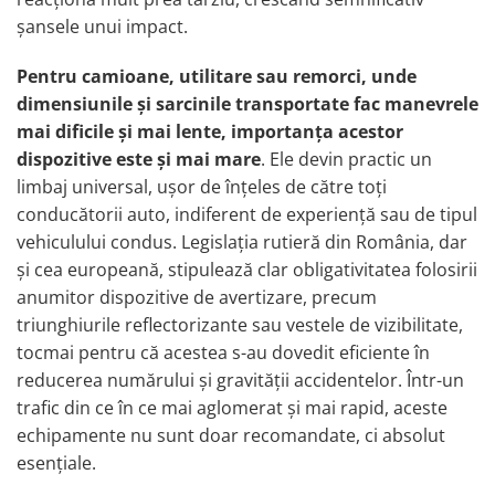
Volvo
șansele unui impact.
Volvo Aero
Volvo FH 2 Euro 4
Pentru camioane, utilitare sau remorci, unde
Volvo FH 3 Euro 5
dimensiunile și sarcinile transportate fac manevrele
Volvo FH 4 Euro 6
mai dificile și mai lente, importanța acestor
Volvo Model FM
dispozitive este și mai mare
. Ele devin practic un
Lumini, Becuri, Proiectoare
limbaj universal, ușor de înțeles de către toți
conducătorii auto, indiferent de experiență sau de tipul
Accesorii iluminare LED camioane
vehiculului condus. Legislația rutieră din România, dar
Bare LED (LED Bar) off-road, auto
și cea europeană, stipulează clar obligativitatea folosirii
si camion
anumitor dispozitive de avertizare, precum
Becuri auto
triunghiurile reflectorizante sau vestele de vizibilitate,
Becuri Halogen Auto
tocmai pentru că acestea s-au dovedit eficiente în
Becuri Led Auto
reducerea numărului și gravității accidentelor. Într-un
Becuri Xenon Auto
trafic din ce în ce mai aglomerat și mai rapid, aceste
Seturi de Becuri Auto
echipamente nu sunt doar recomandate, ci absolut
Faruri Camioane, Utilaje &
esențiale.
Tractoare