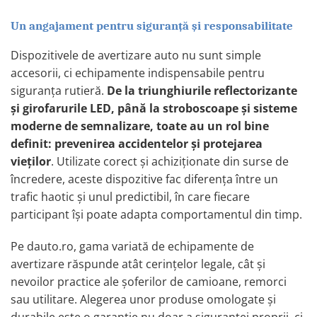
Bucatarie auto
Un angajament pentru siguranță și responsabilitate
Cale de Blocare Roti
Canistre Combustibil
Dispozitivele de avertizare auto nu sunt simple
accesorii, ci echipamente indispensabile pentru
Capace rezervoare si Antifurturi
siguranța rutieră.
De la triunghiurile reflectorizante
Folii Solare pentru Geamuri Auto
și girofarurile LED, până la stroboscoape și sisteme
Frigidere Auto
moderne de semnalizare, toate au un rol bine
Huse si Protectii Scaun Auto
definit: prevenirea accidentelor și protejarea
vieților
. Utilizate corect și achiziționate din surse de
Incalzitoare Auto
încredere, aceste dispozitive fac diferența între un
Nuci volan universale pentru auto,
trafic haotic și unul predictibil, în care fiecare
utilaje si tractoare
participant își poate adapta comportamentul din timp.
Organizare si Fixare Portbagaj
Palnii pentru Auto si Uz Universal
Pe dauto.ro, gama variată de echipamente de
avertizare răspunde atât cerințelor legale, cât și
Parasolare Auto pentru Parbriz si
Geamuri
nevoilor practice ale șoferilor de camioane, remorci
sau utilitare. Alegerea unor produse omologate și
Perii, Bureti si Lavete Auto