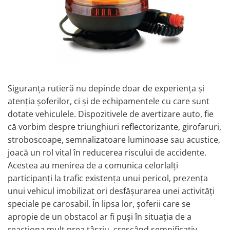
TGL
TGS
TGX
Mercedes Actros
Mercedes Actros MP2
Mercedes Actros MP3
Siguranța rutieră nu depinde doar de experiența și
Mercedes Actros MP4, MP5
atenția șoferilor, ci și de echipamentele cu care sunt
Mercedes Actros MP6
dotate vehiculele. Dispozitivele de avertizare auto, fie
Mercedes Arocs
că vorbim despre triunghiuri reflectorizante, girofaruri,
RENAULT
stroboscoape, semnalizatoare luminoase sau acustice,
Magnum
joacă un rol vital în reducerea riscului de accidente.
Premium
Acestea au menirea de a comunica celorlalți
T Line
participanți la trafic existența unui pericol, prezența
unui vehicul imobilizat ori desfășurarea unei activități
Scania
speciale pe carosabil. În lipsa lor, șoferii care se
Scania R S G P Next Generation
apropie de un obstacol ar fi puși în situația de a
Scania RPG
reacționa mult prea târziu, crescând semnificativ