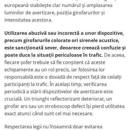
Electrice auto, camioane si remorci
europeană stabilește clar numărul și amplasarea
Borne si Conectori Baterie Auto
luminilor de avertizare, poziția girofarurilor și
intensitatea acestora.
Cabluri Auto Spiralate
Cabluri Multifilare Auto
Utilizarea abuzivă sau incorectă a unor dispozitive,
Comutatoare si intrerupatoare
precum girofarurile colorate ori sirenele acustice,
auto
este sancționată sever, deoarece creează confuzie și
Conectori Cabluri si Izolatie Auto
poate duce la situații periculoase în trafic.
De aceea,
fiecare șofer trebuie să fie conștient că aceste
Instalatii Electrice pentru Remorci
echipamente au un rol precis, iar folosirea lor
Instalatii Electrice Proiectoare
responsabilă este o dovadă de respect față de ceilalți
Invertoare de tensiune
participanți la trafic. În același timp, verificarea
Prize bricheta & USB
periodică a stării dispozitivelor de avertizare este
crucială. Un triunghi reflectorizant deteriorat, un
Prize, stechere si mufe auto
girofar ars sau un stroboscop defect își pierd utilitatea
Conectori instalatii electrice auto,
exact atunci când sunt cel mai necesare.
camion si remorca
Mufe si conectori auto etansi
Respectarea legii nu înseamnă doar evitarea
Prize si conectori alimentare 2/3