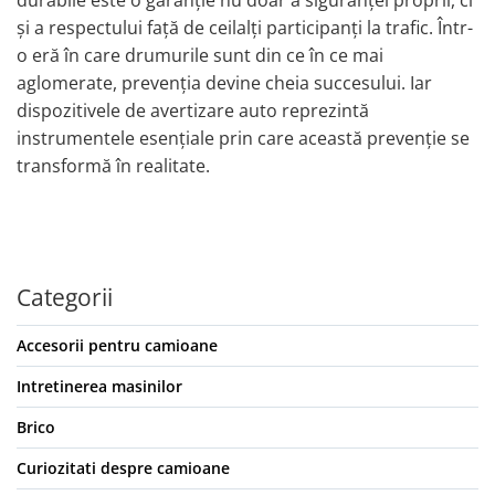
durabile este o garanție nu doar a siguranței proprii, ci
Accesorii spalare auto
și a respectului față de ceilalți participanți la trafic. Într-
Lavete si microfibra auto
o eră în care drumurile sunt din ce în ce mai
Manusi si bureti spalare auto
aglomerate, prevenția devine cheia succesului. Iar
Perii detailing si jante
dispozitivele de avertizare auto reprezintă
Perii spalare auto
instrumentele esențiale prin care această prevenție se
Prosoape auto pentru uscare
transformă în realitate.
Seturi curatare auto
Statii radio CB auto si camion
Suporturi Numar de Inmatriculare
Suporturi telefon si tableta auto
Categorii
Testere si Diagnoza Auto
Accesorii pentru camioane
Ventilatoare Auto
Piese auto
Intretinerea masinilor
Scule electrice
Brico
Acumulatori, baterii si
incarcatoare scule electrice
Curiozitati despre camioane