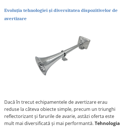
Lampi de ceata
Evoluția tehnologiei și diversitatea dispozitivelor de
Lampi Gabarit LED
avertizare
Lampi gabarit auto si remorci
Lampi gabarit cu brat auto si
remorci
Lampi interior, Plafoniere
Lampi LED auto dedicate
Lampi numar Inmatriculare
Lampi Stop, Semnalizare & Triple
Lampi Fata cu Bec & Semnalizare
Lampi Fata LED & Semnalizare
Lampi Spate cu Bec & Triple
Lampi Spate LED & Triple
Dacă în trecut echipamentele de avertizare erau
Seturi Lampi Spate Triple
reduse la câteva obiecte simple, precum un triunghi
Lumini de Zi, DRL
reflectorizant și farurile de avarie, astăzi oferta este
Proiectoare de lucru si marsarier
mult mai diversificată și mai performantă.
Tehnologia