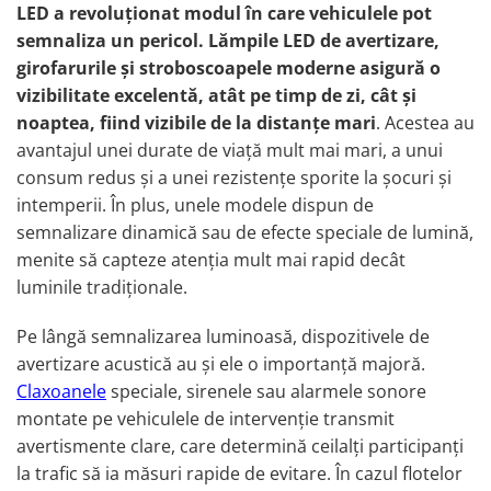
LED a revoluționat modul în care vehiculele pot
Proiectoare suplimentare, Camion,
Off Road
semnaliza un pericol. Lămpile LED de avertizare,
girofarurile și stroboscoapele moderne asigură o
Proiectoare Full LED
vizibilitate excelentă, atât pe timp de zi, cât și
Proiectoare Halogen plus LED
noaptea, fiind vizibile de la distanțe mari
. Acestea au
Dispozitive Avertizare
avantajul unei durate de viață mult mai mari, a unui
Accesorii Goarne Pneumatice
consum redus și a unei rezistențe sporite la șocuri și
Autocolante reflectorizante si
intemperii. În plus, unele modele dispun de
fluorescente
semnalizare dinamică sau de efecte speciale de lumină,
Avertizare sonora
menite să capteze atenția mult mai rapid decât
Claxoane Auto si Semnale Electrice
luminile tradiționale.
de Avertizare
Goarne si trompete cu aer
Pe lângă semnalizarea luminoasă, dispozitivele de
Benzi si placi reflectorizante
avertizare acustică au și ele o importanță majoră.
Claxoanele
speciale, sirenele sau alarmele sonore
Girofaruri auto si camion
montate pe vehiculele de intervenție transmit
Goarne / Trompete Pneumatice
avertismente clare, care determină ceilalți participanți
Kituri Instalare Goarne
la trafic să ia măsuri rapide de evitare. În cazul flotelor
Pneumatice