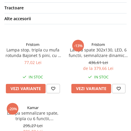
Tractoare
Alte accesorii
Fristom
Fristom
-13%
Lampa stop, tripla cu mufa
Lampa spate 302x130, LED, 6
rotunda Bajonet 5 pini, cu 6
functii, semnalizare dinamica,
functii, 23.8 x 13.8cm
cu triunghi
77,02 Lei
436,61 Lei
de la 379,66 Lei
IN STOC
IN STOC
VEZI VARIANTE
VEZI VARIANTE
Kamar
-20%
Lampa semnalizare spate,
tripla cu 6 functii,
semnalizare dinamica si efect
295,27 Lei
neon, 24 x 14cm