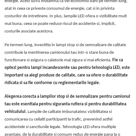
energie. Acest lucru inseamna ca vei economisi bani pe termen lung,
atat in ceea ce priveste consumul de energie, cat si in privinta
costurilor de intretinere. In plus, lampile LED ofera o vizibilitate mult
mai buna, ceea ce poate reduce riscul de accidente si, implicit,
costurile asociate acestora.
Pe termen lung, investitia in lampi stop si de semnalizare de calitate
contribuie la mentinerea camionului tau intr-o stare buna de
functionare si asigura o calatorie mai sigura si mai eficienta.
Fie ca
optezi pentru lampi incandescente sau pentru tehnologia LED, este
important sa alegi produse de calitate, care sa ofere o durabilitate
ridicata si sa fie conforme cu reglementarile legale.
Alegerea corecta a lampilor stop si de semnalizare pentru camionul
tau este esentiala pentru siguranta rutiera si pentru durabilitatea
vehiculului.
Lampile de calitate imbunatatesc vizibilitatea si
comunicarea cu ceilalti participanti la trafic, prevenind astfel
accidentele si sanctiunile legale. Tehnologia LED ofera multiple
avantaje, de la durabilitate si consum redus de energie pana la o