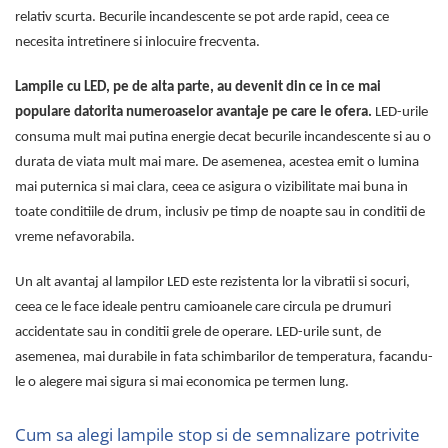
relativ scurta. Becurile incandescente se pot arde rapid, ceea ce
necesita intretinere si inlocuire frecventa.
Lampile cu LED, pe de alta parte, au devenit din ce in ce mai
populare datorita numeroaselor avantaje pe care le ofera.
LED-urile
consuma mult mai putina energie decat becurile incandescente si au o
durata de viata mult mai mare. De asemenea, acestea emit o lumina
mai puternica si mai clara, ceea ce asigura o vizibilitate mai buna in
toate conditiile de drum, inclusiv pe timp de noapte sau in conditii de
vreme nefavorabila.
Un alt avantaj al lampilor LED este rezistenta lor la vibratii si socuri,
ceea ce le face ideale pentru camioanele care circula pe drumuri
accidentate sau in conditii grele de operare. LED-urile sunt, de
asemenea, mai durabile in fata schimbarilor de temperatura, facandu-
le o alegere mai sigura si mai economica pe termen lung.
Cum sa alegi lampile stop si de semnalizare potrivite