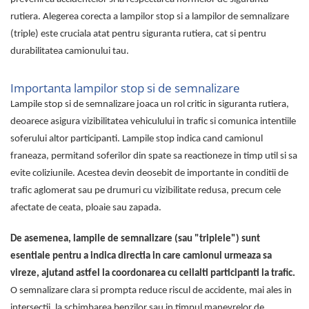
Volvo Aero
Parasolare Auto pentru Parbriz si
Volvo FH 2 Euro 4
rutiera. Alegerea corecta a lampilor stop si a lampilor de semnalizare
Geamuri
(triple) este cruciala atat pentru siguranta rutiera, cat si pentru
Volvo FH 3 Euro 5
Perii, Bureti si Lavete Auto
durabilitatea camionului tau.
Volvo FH 4 Euro 6
Accesorii spalare auto
Volvo Model FM
Importanta lampilor stop si de semnalizare
Lavete si microfibra auto
Lampile stop si de semnalizare joaca un rol critic in siguranta rutiera,
Manusi si bureti spalare auto
deoarece asigura vizibilitatea vehiculului in trafic si comunica intentiile
Perii detailing si jante
soferului altor participanti. Lampile stop indica cand camionul
Perii spalare auto
franeaza, permitand soferilor din spate sa reactioneze in timp util si sa
Prosoape auto pentru uscare
evite coliziunile. Acestea devin deosebit de importante in conditii de
Seturi curatare auto
trafic aglomerat sau pe drumuri cu vizibilitate redusa, precum cele
Statii radio CB auto si camion
afectate de ceata, ploaie sau zapada.
Suporturi Numar de Inmatriculare
Suporturi telefon si tableta auto
De asemenea, lampile de semnalizare (sau "triplele") sunt
esentiale pentru a indica directia in care camionul urmeaza sa
Testere si Diagnoza Auto
vireze, ajutand astfel la coordonarea cu ceilalti participanti la trafic.
Ventilatoare Auto
O semnalizare clara si prompta reduce riscul de accidente, mai ales in
intersectii, la schimbarea benzilor sau in timpul manevrelor de