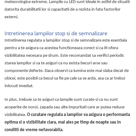
meteorologice extreme. Lampile cu LED sunt ideale in astfel de situatii
datorita durabilitatii lor si capacitatii de a rezista in fata factorilor
externi.
Intretinerea lampilor stop si de semnalizare
Intretinerea regulata a lampilor stop si de semnalizare este esentiala
pentru a te asigura ca acestea functioneaza corect si ca iti ofera
vizibilitatea necesara pe drum. Este recomandat sa verifici periodic
starea lampilor si sa te asiguri ca nu exista becuri arse sau
componente defecte. Daca observi ca lumina este mai slaba decat de
obicei, este posibil ca becul sa fie pe cale sa se arda, asa ca ar trebui
inlocuit imediat.
In plus, trebuie sa te asiguri ca lampile sunt curate si ca nu sunt
acoperite de noroi, zapada sau alte impuritati care ar putea reduce
vizibilitatea.
O curatare regulata a lampilor va asigura o performanta
optima si o vizibilitate clara, mai ales pe timp de noapte sau in
conditii de vreme nefavorabila.