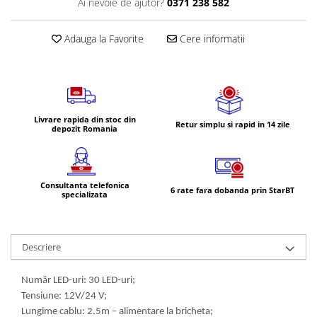
Ai nevoie de ajutor?
0371 238 582
Volvo
Volvo Aero
Adauga la Favorite
Cere informatii
Volvo FH 2 Euro 4
Volvo FH 3 Euro 5
Volvo FH 4 Euro 6
Volvo Model FM
Lumini, Becuri, Proiectoare
Livrare rapida din stoc din
Retur simplu si rapid in 14 zile
depozit Romania
Accesorii iluminare LED camioane
Bare LED (LED Bar) off-road, auto
si camion
Consultanta telefonica
6 rate fara dobanda prin StarBT
Becuri auto
specializata
Becuri Halogen Auto
Becuri Led Auto
Descriere
Becuri Xenon Auto
Seturi de Becuri Auto
Număr LED-uri: 30 LED-uri;
Faruri Camioane, Utilaje &
Tensiune: 12V/24 V;
Tractoare
Lungime cablu: 2.5m – alimentare la bricheta;