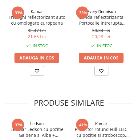
Proiectoare suplimentare, Camion,
Off Road
Kamar
Avery Dennison
-33%
-33%
Triunghi reflectorizant auto
Banda reflectorizanta
Proiectoare Full LED
cu omologare europeana
Portocalie intrerupta,
Proiectoare Halogen plus LED
segmentata, Profi, Avery
32,47 Lei
30,34 Lei
SUA
Dispozitive Avertizare
21,65 Lei
20,23 Lei
Accesorii Goarne Pneumatice
IN STOC
IN STOC
Autocolante reflectorizante si
ADAUGA IN COS
ADAUGA IN COS
fluorescente
Avertizare sonora
Claxoane Auto si Semnale Electrice
de Avertizare
Goarne si trompete cu aer
PRODUSE SIMILARE
Benzi si placi reflectorizante
Girofaruri auto si camion
Goarne / Trompete Pneumatice
Ledson
Kamar
-37%
-41%
Led Bar Ledson cu pozitie
Proiector rotund Full LED,
Kituri Instalare Goarne
Galbena si Alba +
cu pozitie si stroboscop,
Pneumatice