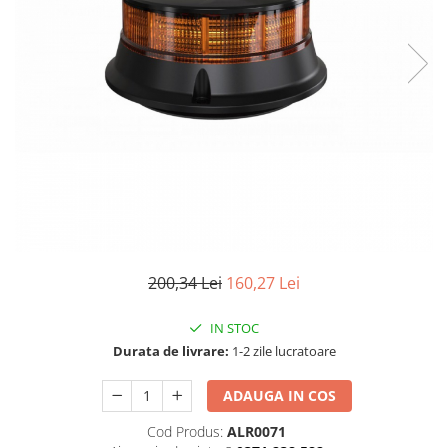
TGL
TGS
TGX
Mercedes Actros
Mercedes Actros MP2
Mercedes Actros MP3
Mercedes Actros MP4, MP5
Mercedes Actros MP6
Mercedes Arocs
RENAULT
200,34 Lei
160,27 Lei
Magnum
Premium
IN STOC
T Line
Durata de livrare:
1-2 zile lucratoare
Scania
ADAUGA IN COS
Scania R S G P Next Generation
Scania RPG
Cod Produs:
ALR0071