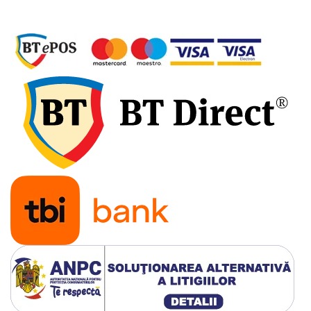
Amestecatoare electrice, mixere
Aparate sudura
Flexuri si polizoare
Generatoare electrice
Masini gaurit si insurubat
Masini gaurit, filetat cu
acumulator
Motofierastraie, fierastraie si
debitoare metal
Pistoale aer cald si de lipit
Pistoale de vopsit electrice
Proiectoare si lampi de lucru
Redresoare
Rindele electrice
Rotopercutoare si demolatoare
Scule multifunctionale si masini de