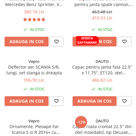
Proiectoare suplimentare, Camion,
Mercedes Benz Sprinter, VW
pentru janta spate camion,
Crafter, tractiune spate / 4WD
adancime 280mm Tir, 22,5" x
Off Road
380,74 Lei
463,48 Lei
8.25", otel inoxidabil, 10 gauri,
410,03 Lei
Proiectoare Full LED
PCD 335mm, stil American
Proiectoare Halogen plus LED
IN STOC
IN STOC
Dispozitive Avertizare
ADAUGA IN COS
ADAUGA IN COS
Accesorii Goarne Pneumatice
Autocolante reflectorizante si
fluorescente
Vepro
DAUTO
Deflector aer SCANIA S/R,
Capac pentru janta fata 22.5”
Avertizare sonora
lungi, set stanga si dreapta
x 11.75", ET120, otel
Claxoane Auto si Semnale Electrice
inoxidabil, montat cu surub,
996,90 Lei
486,82 Lei
de Avertizare
10 gauri, PCD 335mm
IN STOC
IN STOC
Goarne si trompete cu aer
Benzi si placi reflectorizante
ADAUGA IN COS
ADAUGA IN COS
Girofaruri auto si camion
Goarne / Trompete Pneumatice
Vepro
DAUTO
-12%
Ornamente, Pleoape Far
Capac roata cromat 22.5" din
Kituri Instalare Goarne
Scania S si R 2016+ cu
otel inoxidabil, tip DeLuxe,
Pneumatice