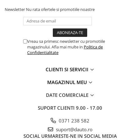
Accesorii spalare auto
Newsletter
Nu rata ofertele si promotiile noastre
Lavete si microfibra auto
Manusi si bureti spalare auto
Perii detailing si jante
Perii spalare auto
Vreau sa primesc newsletter cu promotiile
Prosoape auto pentru uscare
magazinului. Afla mai multe in
Politica de
Seturi curatare auto
Confidentialitate
Statii radio CB auto si camion
CLIENTI SI SERVICII
Suporturi Numar de Inmatriculare
Suporturi telefon si tableta auto
MAGAZINUL MEU
Testere si Diagnoza Auto
DATE COMERCIALE
Ventilatoare Auto
SUPORT CLIENTI
9.00 - 17.00
Piese auto
Scule electrice
0371 238 582
Acumulatori, baterii si
suport@dauto.ro
incarcatoare scule electrice
SOCIAL
URMARESTE-NE IN SOCIAL MEDIA