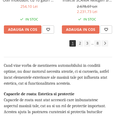
Otel Inoxidabil, cu 10 gauri de
insecte SCANIA Nextgen S/R
Electrice auto, camioane si remorci
ventilatie, montaj pe inel
08/2016-
254,10 Lei
2.678,07 Lei
Borne si Conectori Baterie Auto
2.231,73 Lei
Cabluri Auto Spiralate
IN STOC
IN STOC
Cabluri Multifilare Auto
ADAUGA IN COS
ADAUGA IN COS
Comutatoare si intrerupatoare
auto
1
2
3
8
...
Conectori Cabluri si Izolatie Auto
Instalatii Electrice pentru Remorci
Instalatii Electrice Proiectoare
Cand vine vorba de mentinerea automobilului in conditii
optime, nu doar motorul necesita atentie, ci si caroseria, astfel
Invertoare de tensiune
incat elementele exterioare ale masinii tale pot influenta atat
Prize bricheta & USB
estetica, cat si functionalitatea acesteia.
Prize, stechere si mufe auto
Capacele de roata: Estetica si protectie
Conectori instalatii electrice auto,
Capacele de roata sunt atat accesorii care imbunatatesc
camion si remorca
aspectul masinii tale, cat au si un rol de protectie important.
Mufe si conectori auto etansi
Acestea ajuta la pastrarea curateniei si protectia butucilor
Prize si conectori alimentare 2/3