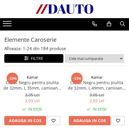
Toate Produsele
Bullbare, Suporti lumini camioane
Elemente Caroserie
Accesorii inox
DAF
Afiseaza:
1-
24
din
184
produse
CF Euro 6
FILTRE
DAF CF 85
DAF XF 105
Kamar
Kamar
-33%
-33%
Daf XF 95
Capac Negru pentru piulita
Capac Negru pentru piulita
DAF XF Euro 6
de 32mm, L 35mm, camioane,
de 32mm, L 49mm, camioane,
semiremorci
semiremorci
Daf XG
3,05 Lei
3,05 Lei
2,03 Lei
2,03 Lei
Ford
IN STOC
IN STOC
Iveco
MAN
ADAUGA IN COS
ADAUGA IN COS
TGA