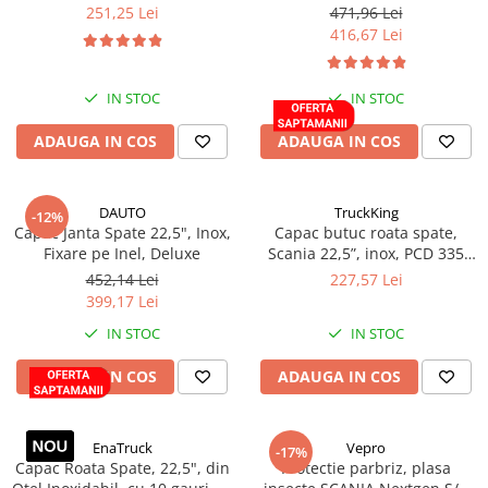
Decupaj, Negre
pentru roata spate
251,25 Lei
471,96 Lei
Rampe luminoase girofar
416,67 Lei
Rezistoare CANBUS LED
Stroboscoape Auto
IN STOC
IN STOC
Suporturi pentru girofare auto si
ADAUGA IN COS
ADAUGA IN COS
camion
Veste Reflectorizante de Avertizare
DAUTO
TruckKing
Elemente Caroserie
-12%
Capac Janta Spate 22,5", Inox,
Capac butuc roata spate,
Capace inox si jante
Fixare pe Inel, Deluxe
Scania 22,5”, inox, PCD 335
mm
Capace piulite
452,14 Lei
227,57 Lei
399,17 Lei
Deflectoare geam
IN STOC
IN STOC
Oglinzi auto
ADAUGA IN COS
ADAUGA IN COS
Parasolare Camion – Cabina si
Accesorii
Protectii si pasaje roti
EnaTruck
Vepro
-17%
Capac Roata Spate, 22,5", din
Protectie parbriz, plasa
Reclame Luminoase