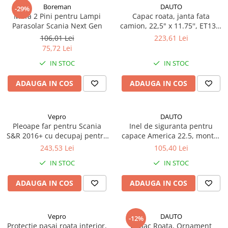
Lampi de ceata
Boreman
DAUTO
-29%
Mufa 2 Pini pentru Lampi
Capac roata, janta fata
Lampi Gabarit LED
Parasolar Scania Next Gen
camion, 22,5" x 11.75'', ET130,
inox, 10 gauri, PCD 335 mm
Lampi gabarit auto si remorci
106,01 Lei
223,61 Lei
75,72 Lei
Lampi gabarit cu brat auto si
remorci
IN STOC
IN STOC
Lampi interior, Plafoniere
ADAUGA IN COS
ADAUGA IN COS
Lampi LED auto dedicate
Lampi numar Inmatriculare
Vepro
DAUTO
Lampi Stop, Semnalizare & Triple
Pleoape far pentru Scania
Inel de siguranta pentru
S&R 2016+ cu decupaj pentru
capace America 22.5, montat
Lampi Fata cu Bec & Semnalizare
pozitie cu LED
cu suruburi, 10 gauri, PCD
243,53 Lei
105,40 Lei
Lampi Fata LED & Semnalizare
335mm, grosime 1mm
IN STOC
IN STOC
Lampi Spate cu Bec & Triple
Lampi Spate LED & Triple
ADAUGA IN COS
ADAUGA IN COS
Seturi Lampi Spate Triple
Lumini de Zi, DRL
Vepro
DAUTO
-12%
Proiectoare de lucru si marsarier
Protectie pasaj roata interior,
Capac Roata, Ornament