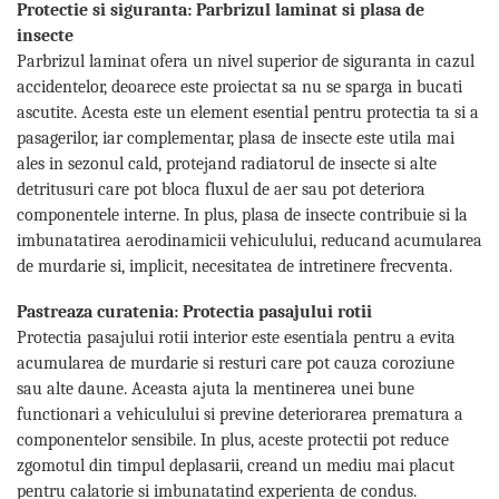
Ancorare Marfa
Protectie si siguranta: Parbrizul laminat si plasa de
insecte
Accesorii Diverse
Parbrizul laminat ofera un nivel superior de siguranta in cazul
Accesorii iarna auto
accidentelor, deoarece este proiectat sa nu se sparga in bucati
Lanturi si sisteme antiderapante
ascutite. Acesta este un element esential pentru protectia ta si a
auto
pasagerilor, iar complementar, plasa de insecte este utila mai
Lopeti zapada auto
ales in sezonul cald, protejand radiatorul de insecte si alte
Perii si raclete auto pentru iarna
detritusuri care pot bloca fluxul de aer sau pot deteriora
componentele interne. In plus, plasa de insecte contribuie si la
Accesorii Pneumatice – Furtune,
Mufe, Electrovalve
imbunatatirea aerodinamicii vehiculului, reducand acumularea
de murdarie si, implicit, necesitatea de intretinere frecventa.
Electrovalve si Supape Pneumatice
Furtune Pneumatice pentru Aer
Pastreaza curatenia: Protectia pasajului rotii
Comprimat
Protectia pasajului rotii interior este esentiala pentru a evita
Furtune si Pistoale pentru Umflat
acumularea de murdarie si resturi care pot cauza coroziune
Roti
sau alte daune. Aceasta ajuta la mentinerea unei bune
Mufe de Cuplare Aer
functionari a vehiculului si previne deteriorarea prematura a
Pistoale de Suflat Aer
componentelor sensibile. In plus, aceste protectii pot reduce
Racorduri si Cuplaje Rapide
zgomotul din timpul deplasarii, creand un mediu mai placut
Pneumatice
pentru calatorie si imbunatatind experienta de condus.