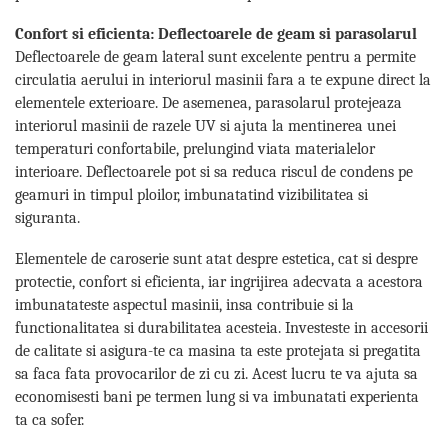
Bucatarie auto
Confort si eficienta: Deflectoarele de geam si parasolarul
Cale de Blocare Roti
Deflectoarele de geam lateral sunt excelente pentru a permite
Canistre Combustibil
circulatia aerului in interiorul masinii fara a te expune direct la
elementele exterioare. De asemenea, parasolarul protejeaza
Capace rezervoare si Antifurturi
interiorul masinii de razele UV si ajuta la mentinerea unei
Folii Solare pentru Geamuri Auto
temperaturi confortabile, prelungind viata materialelor
Frigidere Auto
interioare. Deflectoarele pot si sa reduca riscul de condens pe
geamuri in timpul ploilor, imbunatatind vizibilitatea si
Huse si Protectii Scaun Auto
siguranta.
Incalzitoare Auto
Elementele de caroserie sunt atat despre estetica, cat si despre
Nuci volan universale pentru auto,
utilaje si tractoare
protectie, confort si eficienta, iar ingrijirea adecvata a acestora
imbunatateste aspectul masinii, insa contribuie si la
Organizare si Fixare Portbagaj
functionalitatea si durabilitatea acesteia. Investeste in accesorii
Palnii pentru Auto si Uz Universal
de calitate si asigura-te ca masina ta este protejata si pregatita
sa faca fata provocarilor de zi cu zi. Acest lucru te va ajuta sa
Parasolare Auto pentru Parbriz si
Geamuri
economisesti bani pe termen lung si va imbunatati experienta
ta ca sofer.
Perii, Bureti si Lavete Auto