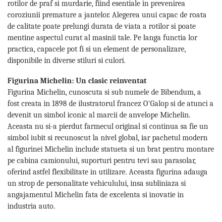
rotilor de praf si murdarie, fiind esentiale in prevenirea
pini
coroziunii premature a jantelor. Alegerea unui capac de roata
Prize si stechere remorca, 7/13 pini
de calitate poate prelungi durata de viata a rotilor si poate
Prize, stechere si adaptoare
mentine aspectul curat al masinii tale. Pe langa functia lor
remorca N/S, 7/15 Pini
practica, capacele pot fi si un element de personalizare,
Relee auto
disponibile in diverse stiluri si culori.
Sigurante Auto
Figurina Michelin: Un clasic reinventat
Socluri pentru becuri auto
Figurina Michelin, cunoscuta si sub numele de Bibendum, a
Suporturi si socluri sigurante auto
fost creata in 1898 de ilustratorul francez O'Galop si de atunci a
devenit un simbol iconic al marcii de anvelope Michelin.
Sprayuri, intretinere si cosmetica
Aceasta nu si-a pierdut farmecul original si continua sa fie un
auto
simbol iubit si recunoscut la nivel global, iar pachetul modern
Aditivi auto
al figurinei Michelin include statueta si un brat pentru montare
Cosmetica interior si exterior auto
pe cabina camionului, suporturi pentru tevi sau parasolar,
Degripante, lubrifianti, creme si
oferind astfel flexibilitate in utilizare. Aceasta figurina adauga
adezivi
un strop de personalitate vehiculului, insa subliniaza si
angajamentul Michelin fata de excelenta si inovatie in
Vopsea spray si antifoane
industria auto.
Accesorii si Echipamente Auto