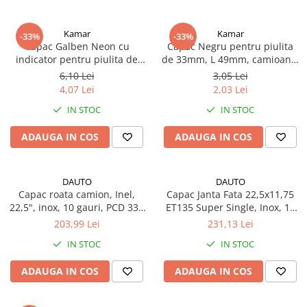
Volvo
Volvo Aero
Kamar
Kamar
-33%
-33%
Volvo FH 2 Euro 4
Capac Galben Neon cu
Capac Negru pentru piulita
indicator pentru piulita de
de 33mm, L 49mm, camioane,
Volvo FH 3 Euro 5
32mm, L 35mm, camioane,
semiremorci
6,10 Lei
3,05 Lei
Volvo FH 4 Euro 6
semiremorci
4,07 Lei
2,03 Lei
Volvo Model FM
IN STOC
IN STOC
Lumini, Becuri, Proiectoare
Accesorii iluminare LED camioane
ADAUGA IN COS
ADAUGA IN COS
Bare LED (LED Bar) off-road, auto
si camion
DAUTO
DAUTO
Becuri auto
Capac roata camion, Inel,
Capac Janta Fata 22,5x11,75
22,5", inox, 10 gauri, PCD 335
ET135 Super Single, Inox, 10
Becuri Halogen Auto
mm
Gauri, PCD 335mm, Prindere
203,99 Lei
231,13 Lei
Becuri Led Auto
cu Suruburi
IN STOC
IN STOC
Becuri Xenon Auto
Seturi de Becuri Auto
ADAUGA IN COS
ADAUGA IN COS
Faruri Camioane, Utilaje &
Tractoare