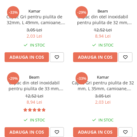
TGL
Kamar
Beam
-33%
-29%
TGS
Capac Gri pentru piulita de
Capac din otel inoxidabil
32mm, L 49mm, camioane,
pentru piulita de 32 mm,
TGX
semiremorci
diametru 55 mm, inaltime 45
3,05 Lei
12,52 Lei
Mercedes Actros
mm, potrivit si cu Alcoa
2,03 Lei
8,94 Lei
Mercedes Actros MP2
IN STOC
IN STOC
Mercedes Actros MP3
Mercedes Actros MP4, MP5
ADAUGA IN COS
ADAUGA IN COS
Mercedes Actros MP6
Mercedes Arocs
Beam
Kamar
-29%
-33%
RENAULT
Capac din otel inoxidabil
Capac Gri pentru piulita de 32
pentru piulita de 33 mm,
mm, L 35mm, camioane,
Magnum
diametru 55 mm, inaltime 45
semiremorci
12,52 Lei
3,05 Lei
Premium
mm, potrivit si pentru Alcoa
8,94 Lei
2,03 Lei
T Line
Scania
IN STOC
IN STOC
Scania R S G P Next Generation
Scania RPG
ADAUGA IN COS
ADAUGA IN COS