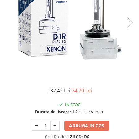
TGL
TGS
TGX
Mercedes Actros
Mercedes Actros MP2
Mercedes Actros MP3
Mercedes Actros MP4, MP5
Mercedes Actros MP6
Mercedes Arocs
RENAULT
132,42 Lei
74,70 Lei
Magnum
Premium
IN STOC
T Line
Durata de livrare:
1-2 zile lucratoare
Scania
Scania R S G P Next Generation
ADAUGA IN COS
Scania RPG
Cod Produs:
ZHCD1R6