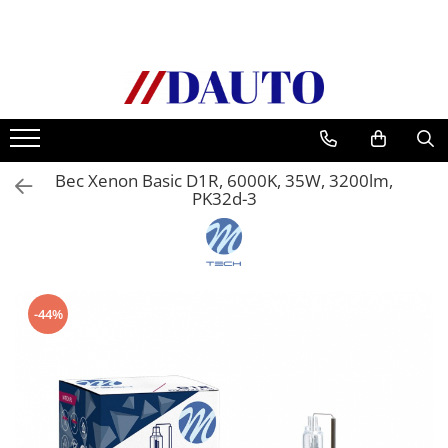
Toate Produsele
Bullbare, Suporti lumini camioane
Accesorii inox
DAF
Bec Xenon Basic D1R, 6000K, 35W, 3200lm,
CF Euro 6
PK32d-3
DAF CF 85
DAF XF 105
Daf XF 95
DAF XF Euro 6
-44%
Daf XG
Ford
Iveco
MAN
TGA