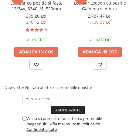
Led Bar cu pozitie si faza,
Led Bar Ledson cu pozitie
Rampe luminoase girofar
12/24V, 3340LM, 520mm
Galbena si Alba +
stroboscop Phoenix+ 40"
375,20 Lei
2.737,47 Lei
Rezistoare CANBUS LED
102cm
240,12 Lei
1.730,59 Lei
Stroboscoape Auto
Suporturi pentru girofare auto si
IN STOC
IN STOC
camion
Veste Reflectorizante de Avertizare
ADAUGA IN COS
ADAUGA IN COS
Elemente Caroserie
Capace inox si jante
Capace piulite
Deflectoare geam
Newsletter
Nu rata ofertele si promotiile noastre
Oglinzi auto
Parasolare Camion – Cabina si
Accesorii
Vreau sa primesc newsletter cu promotiile
Protectii si pasaje roti
magazinului. Afla mai multe in
Politica de
Confidentialitate
Reclame Luminoase