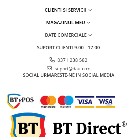
Electrice auto, camioane si remorci
CLIENTI SI SERVICII
Borne si Conectori Baterie Auto
Cabluri Auto Spiralate
MAGAZINUL MEU
Cabluri Multifilare Auto
DATE COMERCIALE
Comutatoare si intrerupatoare
auto
SUPORT CLIENTI
9.00 - 17.00
Conectori Cabluri si Izolatie Auto
0371 238 582
Instalatii Electrice pentru Remorci
suport@dauto.ro
SOCIAL
URMARESTE-NE IN SOCIAL MEDIA
Instalatii Electrice Proiectoare
Invertoare de tensiune
Prize bricheta & USB
Prize, stechere si mufe auto
Conectori instalatii electrice auto,
camion si remorca
Mufe si conectori auto etansi
Prize si conectori alimentare 2/3