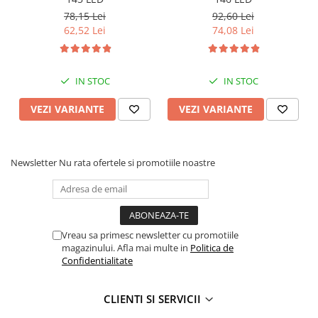
78,15 Lei
92,60 Lei
Rampe luminoase girofar
62,52 Lei
74,08 Lei
Rezistoare CANBUS LED
Stroboscoape Auto
IN STOC
IN STOC
Suporturi pentru girofare auto si
camion
VEZI VARIANTE
VEZI VARIANTE
Veste Reflectorizante de Avertizare
Elemente Caroserie
Capace inox si jante
Newsletter
Nu rata ofertele si promotiile noastre
Capace piulite
Deflectoare geam
Oglinzi auto
Vreau sa primesc newsletter cu promotiile
Parasolare Camion – Cabina si
magazinului. Afla mai multe in
Politica de
Confidentialitate
Accesorii
Protectii si pasaje roti
CLIENTI SI SERVICII
Reclame Luminoase