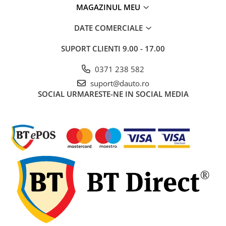
MAGAZINUL MEU
Electrice auto, camioane si remorci
Borne si Conectori Baterie Auto
DATE COMERCIALE
Cabluri Auto Spiralate
SUPORT CLIENTI
9.00 - 17.00
Cabluri Multifilare Auto
Comutatoare si intrerupatoare
0371 238 582
auto
suport@dauto.ro
Conectori Cabluri si Izolatie Auto
SOCIAL
URMARESTE-NE IN SOCIAL MEDIA
Instalatii Electrice pentru Remorci
Instalatii Electrice Proiectoare
Invertoare de tensiune
Prize bricheta & USB
Prize, stechere si mufe auto
Conectori instalatii electrice auto,
camion si remorca
Mufe si conectori auto etansi
Prize si conectori alimentare 2/3