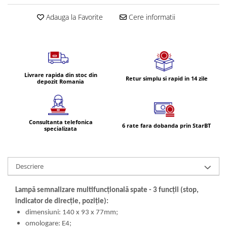
Volvo
Adauga la Favorite
Cere informatii
Volvo Aero
Volvo FH 2 Euro 4
Volvo FH 3 Euro 5
Volvo FH 4 Euro 6
Volvo Model FM
Livrare rapida din stoc din
Retur simplu si rapid in 14 zile
depozit Romania
Lumini, Becuri, Proiectoare
Accesorii iluminare LED camioane
Bare LED (LED Bar) off-road, auto
Consultanta telefonica
si camion
6 rate fara dobanda prin StarBT
specializata
Becuri auto
Becuri Halogen Auto
Descriere
Becuri Led Auto
Becuri Xenon Auto
Lampă semnalizare multifuncțională spate - 3 funcții (stop,
Seturi de Becuri Auto
indicator de direcție, poziție):
Faruri Camioane, Utilaje &
dimensiuni: 140 x 93 x 77mm;
Tractoare
omologare: E4;