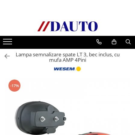
Toate Produsele
Bullbare, Suporti lumini camioane
Accesorii inox
DAF
Lampa semnalizare spate LT 3, bec inclus, cu
CF Euro 6
mufa AMP 4Pini
DAF CF 85
DAF XF 105
Daf XF 95
-17%
DAF XF Euro 6
Daf XG
Ford
Iveco
MAN
TGA