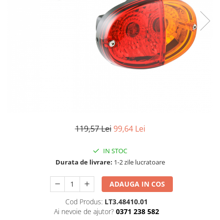
TGL
TGS
TGX
Mercedes Actros
Mercedes Actros MP2
Mercedes Actros MP3
Mercedes Actros MP4, MP5
Mercedes Actros MP6
Mercedes Arocs
119,57 Lei
99,64 Lei
RENAULT
Magnum
IN STOC
Premium
Durata de livrare:
1-2 zile lucratoare
T Line
Scania
ADAUGA IN COS
Scania R S G P Next Generation
Cod Produs:
LT3.48410.01
Scania RPG
Ai nevoie de ajutor?
0371 238 582