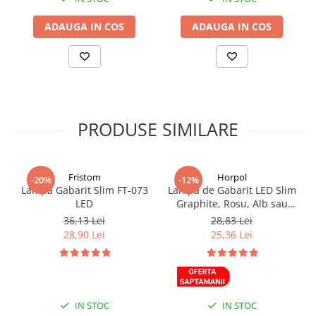
emisia mare de lumină. Datorită dimensiunilor sale compacte,
rezistenței la șocuri, instalării ușoare și impermeabilității lampa
ADAUGA IN COS
ADAUGA IN COS
este foarte apreciata în industria ambarcațiilor cu motor.
Lămpile sunt disponibile în două versiuni: alb și negru.
PRODUSE SIMILARE
Fristom
Horpol
-20%
-12%
Lampa Gabarit Slim FT-073
Lampa de Gabarit LED Slim
LED
Graphite, Rosu, Alb sau
Portocaliu,12/24V, IP68, 8.42
36,13 Lei
28,83 Lei
x 27.7 x 1.1cm, suprafate
28,90 Lei
25,36 Lei
plane sau curbate
IN STOC
IN STOC