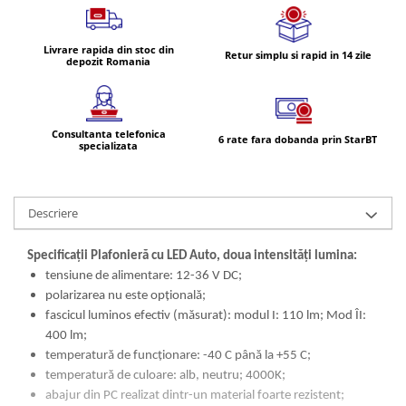
Volvo Aero
Parasolare Auto pentru Parbriz si
Volvo FH 2 Euro 4
Geamuri
Volvo FH 3 Euro 5
Livrare rapida din stoc din
Retur simplu si rapid in 14 zile
depozit Romania
Perii, Bureti si Lavete Auto
Volvo FH 4 Euro 6
Accesorii spalare auto
Volvo Model FM
Lavete si microfibra auto
Consultanta telefonica
Manusi si bureti spalare auto
6 rate fara dobanda prin StarBT
specializata
Perii detailing si jante
Perii spalare auto
Prosoape auto pentru uscare
Descriere
Seturi curatare auto
Specificații Plafonieră cu LED Auto, doua intensități lumina:
Statii radio CB auto si camion
tensiune de alimentare: 12-36 V DC;
Suporturi Numar de Inmatriculare
polarizarea nu este opțională;
Suporturi telefon si tableta auto
fascicul luminos efectiv (măsurat): modul I: 110 lm; Mod ÎI:
400 lm;
Testere si Diagnoza Auto
temperatură de funcționare: -40 C până la +55 C;
Ventilatoare Auto
temperatură de culoare: alb, neutru; 4000K;
abajur din PC realizat dintr-un material foarte rezistent;