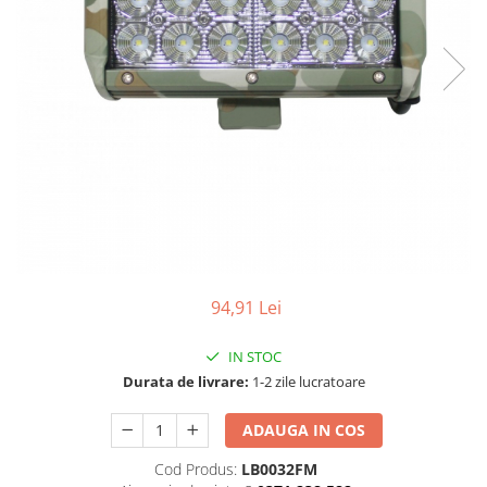
TGL
TGS
TGX
Mercedes Actros
Mercedes Actros MP2
Mercedes Actros MP3
Mercedes Actros MP4, MP5
Mercedes Actros MP6
Mercedes Arocs
RENAULT
94,91 Lei
Magnum
Premium
IN STOC
T Line
Durata de livrare:
1-2 zile lucratoare
Scania
ADAUGA IN COS
Scania R S G P Next Generation
Scania RPG
Cod Produs:
LB0032FM