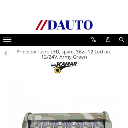
Toate Produsele
Bullbare, Suporti lumini camioane
Accesorii inox
DAF
Proiector lucru LED, spate, 36w, 12 Led-uri,
CF Euro 6
12/24V, Army Green
DAF CF 85
DAF XF 105
Daf XF 95
DAF XF Euro 6
Daf XG
Ford
Iveco
MAN
TGA