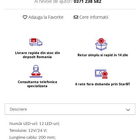
Ai nevoie de ajutor?
0371 238 582
Volvo
Volvo Aero
Adauga la Favorite
Cere informatii
Volvo FH 2 Euro 4
Volvo FH 3 Euro 5
Volvo FH 4 Euro 6
Volvo Model FM
Lumini, Becuri, Proiectoare
Livrare rapida din stoc din
Retur simplu si rapid in 14 zile
depozit Romania
Accesorii iluminare LED camioane
Bare LED (LED Bar) off-road, auto
si camion
Consultanta telefonica
6 rate fara dobanda prin StarBT
Becuri auto
specializata
Becuri Halogen Auto
Becuri Led Auto
Descriere
Becuri Xenon Auto
Seturi de Becuri Auto
Număr LED-uri: 12 LED-uri;
Faruri Camioane, Utilaje &
Tensiune: 12V/24 V;
Tractoare
Lungime cablu: 200 mm;