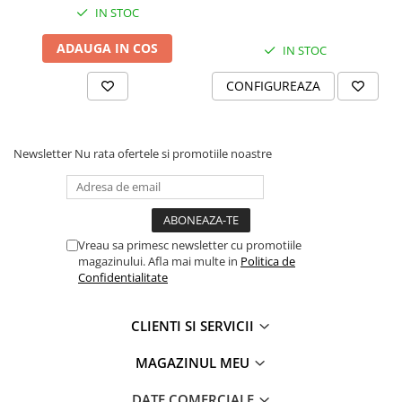
IN STOC
Rampe luminoase girofar
ADAUGA IN COS
Rezistoare CANBUS LED
IN STOC
Stroboscoape Auto
CONFIGUREAZA
Suporturi pentru girofare auto si
camion
Veste Reflectorizante de Avertizare
Newsletter
Nu rata ofertele si promotiile noastre
Elemente Caroserie
Capace inox si jante
Capace piulite
Vreau sa primesc newsletter cu promotiile
Deflectoare geam
magazinului. Afla mai multe in
Politica de
Confidentialitate
Oglinzi auto
Parasolare Camion – Cabina si
CLIENTI SI SERVICII
Accesorii
Protectii si pasaje roti
MAGAZINUL MEU
Reclame Luminoase
DATE COMERCIALE