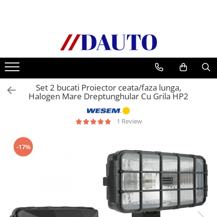
Toate Produsele
Bullbare, Suporti lumini camioane
Accesorii inox
DAF
Set 2 bucati Proiector ceata/faza lunga,
CF Euro 6
Halogen Mare Dreptunghular Cu Grila HP2
DAF CF 85
DAF XF 105
1 Review
Daf XF 95
DAF XF Euro 6
-17%
Daf XG
Ford
Iveco
MAN
TGA