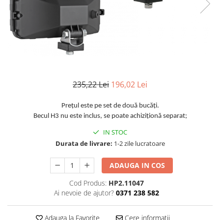
TGL
TGS
TGX
Mercedes Actros
Mercedes Actros MP2
Mercedes Actros MP3
235,22 Lei
196,02 Lei
Mercedes Actros MP4, MP5
Mercedes Actros MP6
Prețul este pe set de două bucăți.
Mercedes Arocs
Becul H3 nu este inclus, se poate achiziționă separat;
RENAULT
IN STOC
Durata de livrare:
1-2 zile lucratoare
Magnum
Premium
ADAUGA IN COS
T Line
Scania
Cod Produs:
HP2.11047
Ai nevoie de ajutor?
0371 238 582
Scania R S G P Next Generation
Scania RPG
Adauga la Favorite
Cere informatii