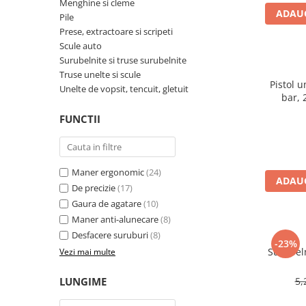
Menghine si cleme
ADAUG
TGL
Pile
Prese, extractoare si scripeti
TGS
Scule auto
TGX
Surubelnite si truse surubelnite
Mercedes Actros
Truse unelte si scule
Pistol u
Unelte de vopsit, tencuit, gletuit
Mercedes Actros MP2
bar, 
Mercedes Actros MP3
compr
FUNCTII
a
Mercedes Actros MP4, MP5
Mercedes Actros MP6
Mercedes Arocs
Maner ergonomic
(24)
RENAULT
ADAUG
De precizie
(17)
Magnum
Gaura de agatare
(10)
Premium
Maner anti-alunecare
(8)
T Line
Desfacere suruburi
(8)
-23%
Surubeln
Vezi mai multe
Scania
Scania R S G P Next Generation
LUNGIME
5,
Scania RPG