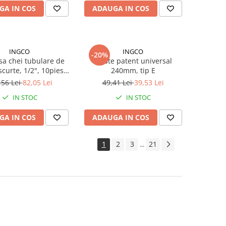
GA IN COS
ADAUGA IN COS
INGCO
INGCO
-20%
usa chei tubulare de
Cleste patent universal
scurte, 1/2", 10piese
240mm, tip E
rom-molibden
,56 Lei
82,05 Lei
49,41 Lei
39,53 Lei
IN STOC
IN STOC
GA IN COS
ADAUGA IN COS
1
2
3
21
...