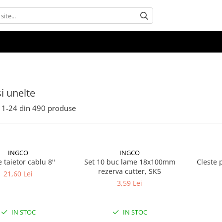
si unelte
1-
24
din
490
produse
INGCO
INGCO
 taietor cablu 8''
Set 10 buc lame 18x100mm
Cleste p
rezerva cutter, SK5
21,60 Lei
3,59 Lei
IN STOC
IN STOC