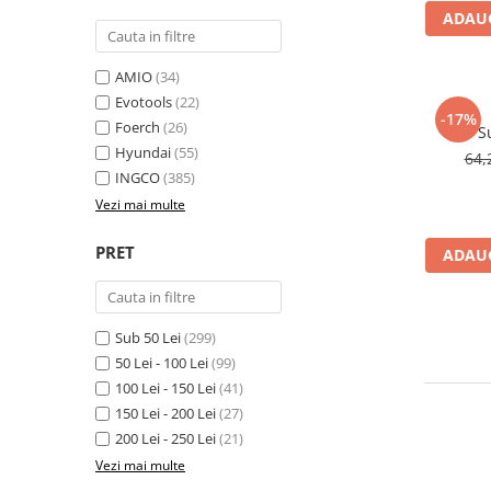
Lampi de ceata
ADAUG
Lampi Gabarit LED
AMIO
(34)
Lampi gabarit auto si remorci
Evotools
(22)
Lampi gabarit cu brat auto si
-17%
Foerch
(26)
remorci
S
Hyundai
(55)
64,
Lampi interior, Plafoniere
INGCO
(385)
Lampi LED auto dedicate
Vezi mai multe
Lampi numar Inmatriculare
PRET
ADAUG
Lampi Stop, Semnalizare & Triple
Lampi Fata cu Bec & Semnalizare
Lampi Fata LED & Semnalizare
Sub 50 Lei
(299)
Lampi Spate cu Bec & Triple
50 Lei - 100 Lei
(99)
Lampi Spate LED & Triple
100 Lei - 150 Lei
(41)
Seturi Lampi Spate Triple
150 Lei - 200 Lei
(27)
Lumini de Zi, DRL
200 Lei - 250 Lei
(21)
Vezi mai multe
Proiectoare de lucru si marsarier