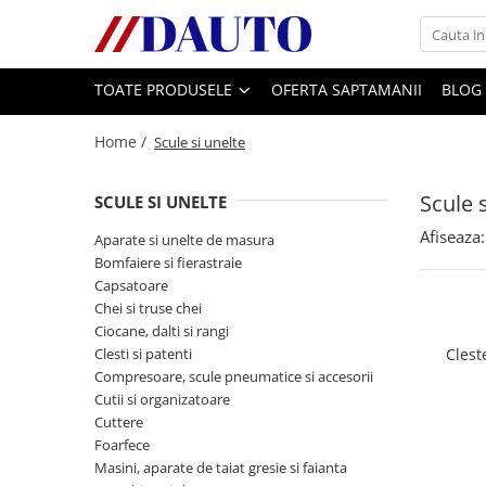
Toate Produsele
TOATE PRODUSELE
OFERTA SAPTAMANII
BLOG
Bullbare, Suporti lumini camioane
Home /
Scule si unelte
Accesorii inox
DAF
Scule 
SCULE SI UNELTE
CF Euro 6
Afiseaza:
DAF CF 85
Aparate si unelte de masura
Bomfaiere si fierastraie
DAF XF 105
Capsatoare
Daf XF 95
Chei si truse chei
DAF XF Euro 6
Ciocane, dalti si rangi
Daf XG
Clesti si patenti
Cleste
Compresoare, scule pneumatice si accesorii
Ford
Cutii si organizatoare
Iveco
Cuttere
Foarfece
MAN
Masini, aparate de taiat gresie si faianta
TGA