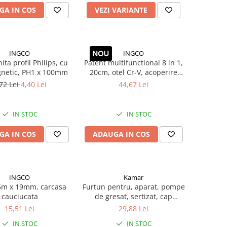
GA IN COS
VEZI VARIANTE
INGCO
INGCO
ita profil Philips, cu
Patent multifunctional 8 in 1,
gnetic, PH1 x 100mm
20cm, otel Cr-V, acoperire
teflon, maner TPR ergonomic
72 Lei
4,40 Lei
44,67 Lei
IN STOC
IN STOC
GA IN COS
ADAUGA IN COS
INGCO
Kamar
5m x 19mm, carcasa
Furtun pentru, aparat, pompe
cauciucata
de gresat, sertizat, cap
gresare inclus, 1m
15,51 Lei
29,88 Lei
IN STOC
IN STOC