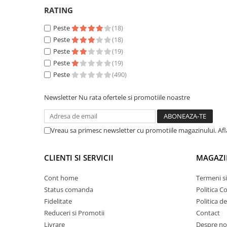
Proiectoare suplimentare, Camion,
RATING
Off Road
Peste
(18)
Proiectoare Full LED
Peste
(18)
Proiectoare Halogen plus LED
Peste
(19)
Dispozitive Avertizare
Peste
(19)
Accesorii Goarne Pneumatice
Peste
(490)
Autocolante reflectorizante si
Newsletter
Nu rata ofertele si promotiile noastre
fluorescente
Avertizare sonora
Claxoane Auto si Semnale Electrice
Vreau sa primesc newsletter cu promotiile magazinului. Af
de Avertizare
Goarne si trompete cu aer
CLIENTI SI SERVICII
MAGAZI
Benzi si placi reflectorizante
Cont home
Termeni si
Girofaruri auto si camion
Status comanda
Politica C
Goarne / Trompete Pneumatice
Fidelitate
Politica d
Reduceri si Promotii
Contact
Kituri Instalare Goarne
Pneumatice
Livrare
Despre no