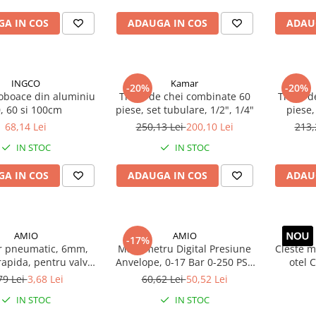
A IN COS
ADAUGA IN COS
ADAU
INGCO
Kamar
-20%
-20%
loboace din aluminiu
Trusa de chei combinate 60
Trusa d
, 60 si 100cm
piese, set tubulare, 1/2", 1/4"
piese,
68,14 Lei
250,13 Lei
200,10 Lei
213,
IN STOC
IN STOC
A IN COS
ADAUGA IN COS
ADAU
AMIO
AMIO
-17%
r pneumatic, 6mm,
Manometru Digital Presiune
Cleste mu
rapida, pentru valva
Anvelope, 0-17 Bar 0-250 PSI,
otel 
anvelopa
Carcasa Cauciuc Protectie,
a
79 Lei
3,68 Lei
60,62 Lei
50,52 Lei
Citire Rapida, Display Digital
IN STOC
IN STOC
Iluminat, Precizie