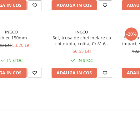
A IN COS
ADAUGA IN COS
ADAU
INGCO
INGCO
-20%
ubler 150mm
Set, trusa de chei inelare cu
Set, tr
cot dublu, cotita, Cr-V, 6 -
impact, 
28 Lei
53,20 Lei
22mm;
c
66,55 Lei
102
IN STOC
IN STOC
A IN COS
ADAUGA IN COS
ADAU