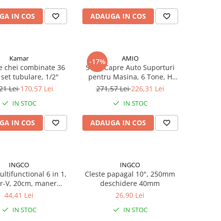
GA IN COS
ADAUGA IN COS
Kamar
AMIO
-17%
e chei combinate 36
Set 2 Capre Auto Suporturi
 set tubulare, 1/2"
pentru Masina, 6 Tone, H
58.5cm
21 Lei
170,57 Lei
271,57 Lei
226,31 Lei
IN STOC
IN STOC
GA IN COS
ADAUGA IN COS
INGCO
INGCO
ltifunctional 6 in 1,
Cleste papagal 10", 250mm
Cr-V, 20cm, maner
deschidere 40mm
ntialunecare
44,41 Lei
26,90 Lei
IN STOC
IN STOC