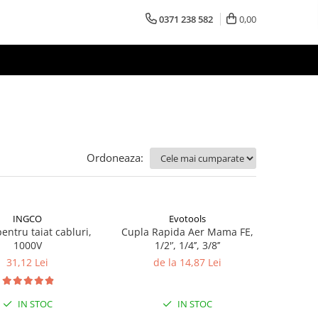
0371 238 582
0,00
Ordoneaza:
INGCO
Evotools
entru taiat cabluri,
Cupla Rapida Aer Mama FE,
1000V
1/2'’, 1/4’’, 3/8’’
31,12 Lei
de la 14,87 Lei
IN STOC
IN STOC