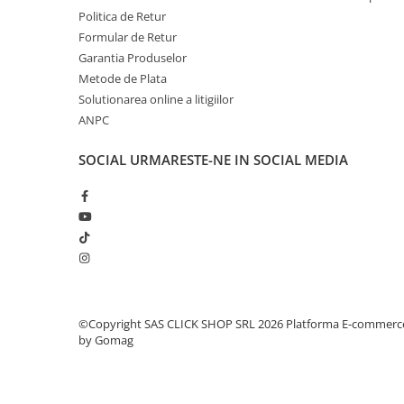
Politica de Retur
Rampe luminoase girofar
Formular de Retur
Rezistoare CANBUS LED
Garantia Produselor
Stroboscoape Auto
Metode de Plata
Solutionarea online a litigiilor
Suporturi pentru girofare auto si
ANPC
camion
Veste Reflectorizante de Avertizare
SOCIAL
URMARESTE-NE IN SOCIAL MEDIA
Elemente Caroserie
Capace inox si jante
Capace piulite
Deflectoare geam
Oglinzi auto
Parasolare Camion – Cabina si
©Copyright SAS CLICK SHOP SRL 2026
Platforma E-commerc
Accesorii
by Gomag
Protectii si pasaje roti
Reclame Luminoase