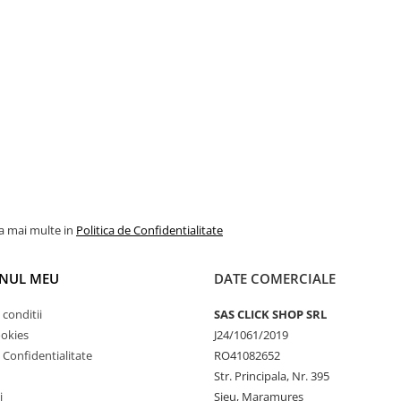
la mai multe in
Politica de Confidentialitate
NUL MEU
DATE COMERCIALE
 conditii
SAS CLICK SHOP SRL
ookies
J24/1061/2019
e Confidentialitate
RO41082652
Str. Principala, Nr. 395
i
Sieu, Maramures