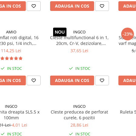
A IN COS
ADAUGA IN COS
ADAU
AMIO
INGCO
-23%
mflat roti digital, 16
Cleste multifunctional 6 in 1,
Surubeln
230 psi, 1/4 inch,
20cm, Cr-V, dezizolare,
varf ma
esor aer pentru
sertizare, taiere cabluri
114,25 Lei
37,65 Lei
5,
nvelope auto
IN STOC
IN STOC
A IN COS
ADAUGA IN COS
ADAU
INGCO
INGCO
ita dreapta SL5.5 x
Cleste preducea de perforat
Ruleta 
100mm
curele, 6 pozitii
21 Lei
4,01 Lei
28,86 Lei
IN STOC
IN STOC