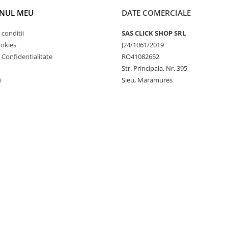
NUL MEU
DATE COMERCIALE
 conditii
SAS CLICK SHOP SRL
ookies
J24/1061/2019
e Confidentialitate
RO41082652
Str. Principala, Nr. 395
i
Sieu, Maramures