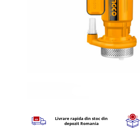
TGL
TGS
TGX
Mercedes Actros
Mercedes Actros MP2
Mercedes Actros MP3
Mercedes Actros MP4, MP5
Mercedes Actros MP6
Mercedes Arocs
RENAULT
Magnum
Premium
Distribuie
T Line
pe
Scania
Facebook
Livrare rapida din stoc din
depozit Romania
Scania R S G P Next Generation
Scania RPG