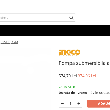
, 0.5HP, 17M
Pompa submersibila ap
574,70 Lei
374,06 Lei
IN STOC
Durata de livrare:
1-2 zile lucrato
ADAUG