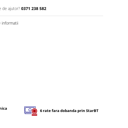
e de ajutor?
0371 238 582
informatii
nica
6 rate fara dobanda prin StarBT