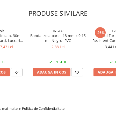
PRODUSE SIMILARE
ilitate marita datorită
olosite în procesul de producție
ols
INGCO
Ev
-26%
 din material moale și rezistent).
incata, 30m
Banda Izolatoare , 18 mm x 9.15
Racord Furt
ard, Lucrari
m , Negru, PVC
Rezistent Cor
z General
Rapide, Pre
7,43 Lei
2,88 Lei
3,44 L
STOC
IN STOC
COS
ADAUGA IN COS
ADAUGA I
la mai multe in
Politica de Confidentialitate