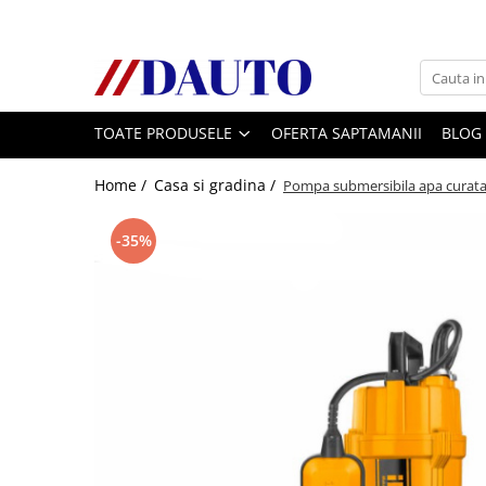
Toate Produsele
Bullbare, Suporti lumini camioane
TOATE PRODUSELE
OFERTA SAPTAMANII
BLOG
Accesorii inox
DAF
Home /
Casa si gradina /
Pompa submersibila apa curata
CF Euro 6
DAF CF 85
-35%
DAF XF 105
Daf XF 95
DAF XF Euro 6
Daf XG
Ford
Iveco
MAN
TGA