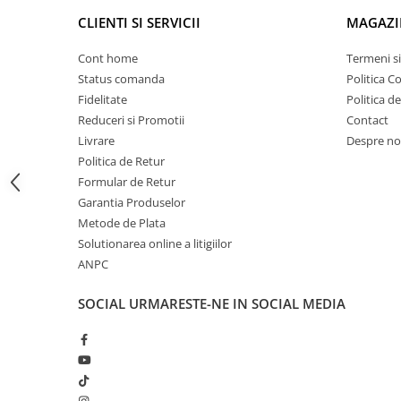
Proiectoare suplimentare, Camion,
CLIENTI SI SERVICII
MAGAZI
Off Road
Proiectoare Full LED
Cont home
Termeni si
Status comanda
Politica C
Proiectoare Halogen plus LED
Fidelitate
Politica d
Dispozitive Avertizare
Reduceri si Promotii
Contact
Accesorii Goarne Pneumatice
Livrare
Despre no
Autocolante reflectorizante si
Politica de Retur
fluorescente
Formular de Retur
Avertizare sonora
Garantia Produselor
Metode de Plata
Claxoane Auto si Semnale Electrice
Solutionarea online a litigiilor
de Avertizare
ANPC
Goarne si trompete cu aer
Benzi si placi reflectorizante
SOCIAL
URMARESTE-NE IN SOCIAL MEDIA
Girofaruri auto si camion
Goarne / Trompete Pneumatice
Kituri Instalare Goarne
Pneumatice