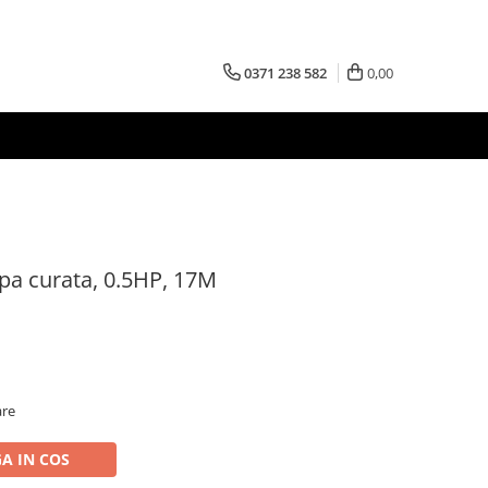
0371 238 582
0,00
a curata, 0.5HP, 17M
are
A IN COS