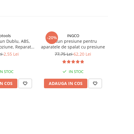
otools
INGCO
-20%
un Dublu, ABS,
Furtun presiune pentru
Butelie g
oziune, Reparatii
aparatele de spalat cu presiune
ameste
lungire Furtun
superioa
ei
2,55 Lei
77,75 Lei
62,20 Lei
rapida, u
p
IN STOC
IN STOC
N COS
ADAUGA IN COS
ADAUG